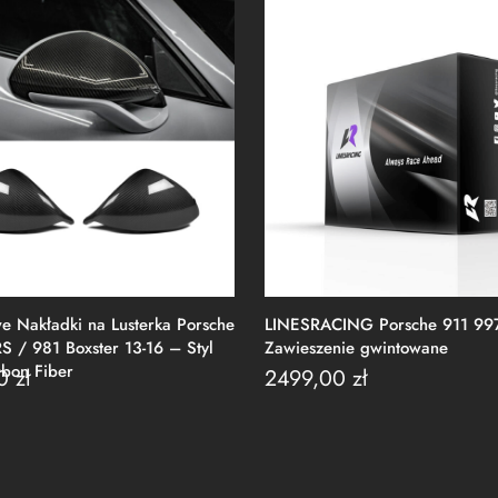
 Nakładki na Lusterka Porsche
LINESRACING Porsche 911 99
S / 981 Boxster 13-16 – Styl
Zawieszenie gwintowane
on Fiber
00
zł
2499,00
zł