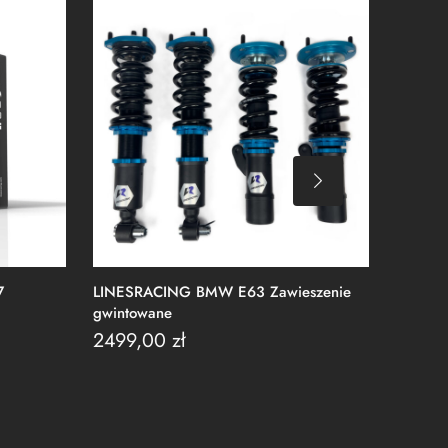
7
LINESRACING BMW E63 Zawieszenie
LINESR
gwintowane
Zawiesz
2499,00
zł
2499