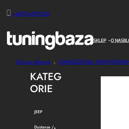
+48574397555
SKLEP
O NAS
BL
Strona główna
ZAWIESZENIA GWINTOWA
KATEG
ORIE
JEEP
Dystanse /