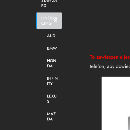
STANDA
RD
LINESRA
CING
AUDI
BMW
To zawieszenie je
HON
telefon, aby dowie
DA
INFIN
ITY
LEXU
S
MAZ
DA