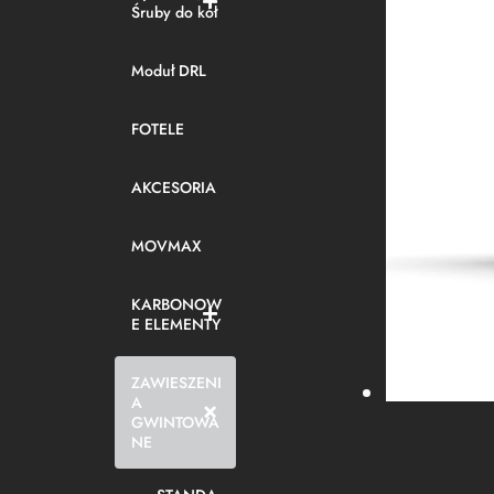
Śruby do kół
Moduł DRL
FOTELE
AKCESORIA
MOVMAX
KARBONOW
E ELEMENTY
ZAWIESZENI
A
GWINTOWA
NE