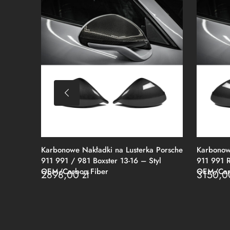
Karbonowe Nakładki na Lusterka Porsche
Karbonowe
911 991 / 981 Boxster 13-16 – Styl
911 991 R
OEM/Carbon Fiber
OEM/Carb
2898,00
zł
3150,