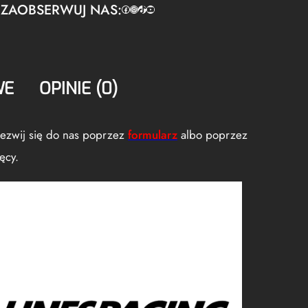
ZAOBSERWUJ NAS:
Facebook
https://www.instagram.com/tuningbaza.pl
https://www.tiktok.com/@tuningbaza.pl
YouTube
WE
OPINIE (0)
odezwij się do nas poprzez
formularz
albo poprzez
ęcy.