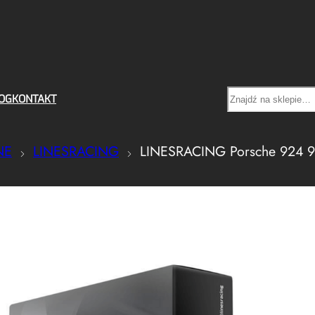
Search
OG
KONTAKT
NE
LINESRACING
LINESRACING Porsche 924 94