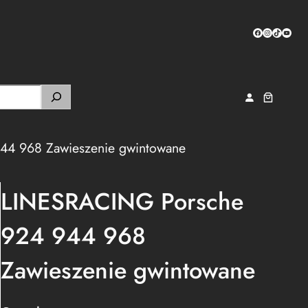
Facebook
Instagram
TikTok
YouTub
4 968 Zawieszenie gwintowane
LINESRACING Porsche
924 944 968
Zawieszenie gwintowane