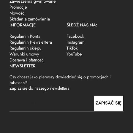
Zawieszenia gwintowane
Promocje
Nowości
Składania zamówienia
INFORMACJE
ŚLEDŹ NAS NA:
Regulamin Konta
Facebook
Regulamin Newslettera
Instagram
Regulamin sklepu
TikTok
Warunki umowy
YouTube
Dostawa i płatność
NEWSLETTER
Czy chcesz jako pierwszy dowiedzieć się o promocjach i
rabatach?
Zapisz się do naszego newslettera
E
ZAPISAĆ SIĘ
m
a
i
l