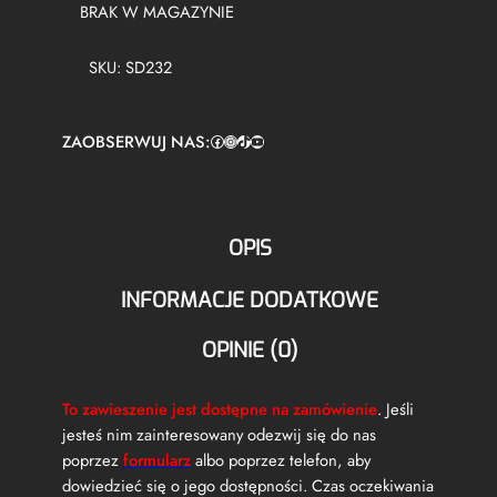
BRAK W MAGAZYNIE
SKU:
SD232
ZAOBSERWUJ NAS:
Facebook
https://www.instagram.com/tuningbaza.pl
https://www.tiktok.com/@tuningbaza.pl
YouTube
OPIS
INFORMACJE DODATKOWE
OPINIE (0)
To zawieszenie jest dostępne na zamówienie
. Jeśli
jesteś nim zainteresowany odezwij się do nas
poprzez
formularz
albo poprzez telefon, aby
dowiedzieć się o jego dostępności. Czas oczekiwania