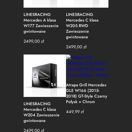
LINESRACING
LINESRACING
Mercedes A klasa
Mercedes C klasa
W177 Zawieszenie
W205 RWD
gwintowane
Zawieszenie
gwintowane
2499,00
zł
2499,00
zł
Atrapa Grill Mercedes
GLE W166 (2015-
2018) GT-Style Czarny
Połysk + Chrom
LINESRACING
Mercedes C klasa
449,99
zł
W204 Zawieszenie
gwintowane
2499,00
zł