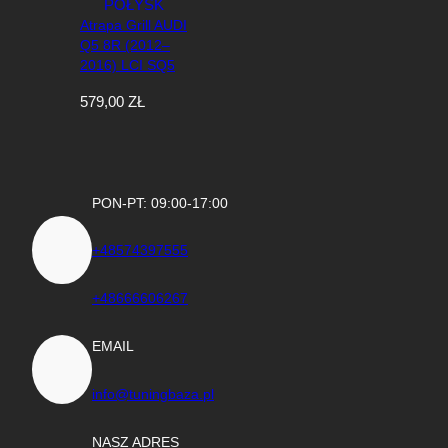
Atrapa Grill AUDI
Q5 8R (2012–
2016) LCI SQ5
Style Czarny
579,00
ZŁ
Połysk
PON-PT: 09:00-17:00
+48574397555
+48666606267
EMAIL
info@tuningbaza.pl
NASZ ADRES