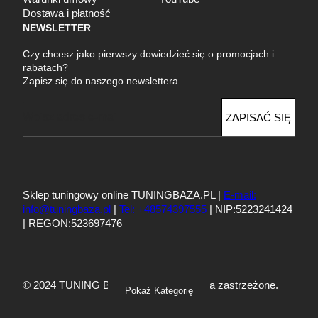
Dostawa i płatność
NEWSLETTER
Czy chcesz jako pierwszy dowiedzieć się o promocjach i
rabatach?
Zapisz się do naszego newslettera
E
ZAPISAĆ SIĘ
m
a
i
l
Sklep tuningowy online TUNINGBAZA.PL |
E-mail:
info@tuningbaza.pl
|
Tel: +48574397555
| NIP:5223241424
| REGON:523697476
© 2024 TUNING BAZA – Wszelkie prawa zastrzeżone.
Pokaż Kategorię