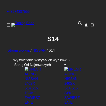
+48574397555
S14
Strona główna
/
NISSAN
/ S14
P
Wyświetlanie wszystkich wyników: 2
o
s
o
r
t
o
w
a
n