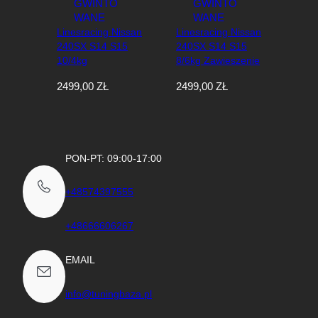
e
w
Linesracing Nissan
Linesracing Nissan
e
240SX S14 S15
240SX S14 S15
d
10/4kg
8/6kg Zawieszenie
ł
Zawieszenie
Gwintowane
u
2499,00
ZŁ
2499,00
ZŁ
Gwintowane
g
n
a
j
n
PON-PT: 09:00-17:00
o
w
s
+48574397555
z
y
+48666606267
c
h
EMAIL
info@tuningbaza.pl