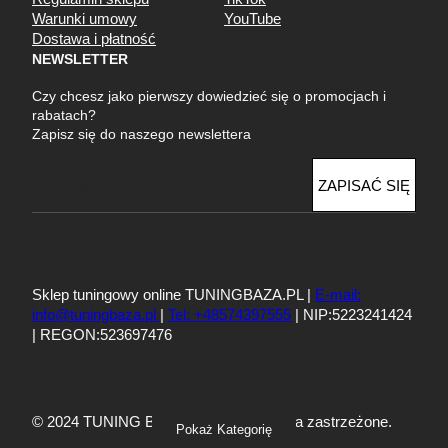
Warunki umowy
YouTube
Dostawa i płatność
NEWSLETTER
Czy chcesz jako pierwszy dowiedzieć się o promocjach i
rabatach?
Zapisz się do naszego newslettera
E
ZAPISAĆ SIĘ
m
a
i
l
Sklep tuningowy online TUNINGBAZA.PL |
E-mail:
info@tuningbaza.pl
|
Tel: +48574397555
| NIP:5223241424
| REGON:523697476
© 2024 TUNING BAZA – Wszelkie prawa zastrzeżone.
Pokaż Kategorię