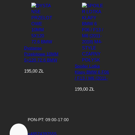
Dystanse
Przelotowe 10MM
5×120 72.6 BMW
Spoiler Lotka
195,00
ZŁ
Klapy BMW 6 F06
/ F13 / M6 (2011-
2018) M4-Style
199,00
ZŁ
Czarny Połysk
PON-PT: 09:00-17:00
+48574397555