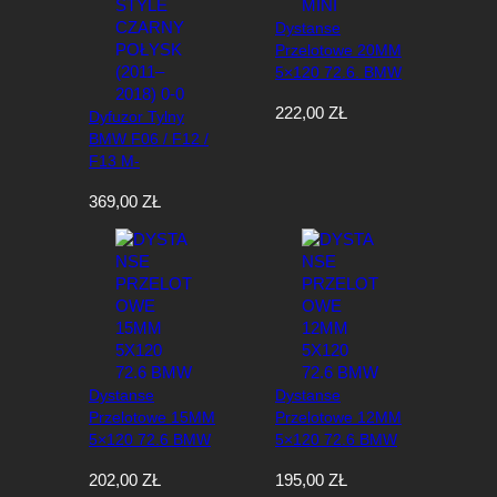
e
Dystanse
w
Przelotowe 20MM
e
5×120 72.6. BMW
d
MINI
ł
222,00
ZŁ
Dyfuzor Tylny
u
BMW F06 / F12 /
g
F13 M-
n
Performance Style
a
369,00
ZŁ
Czarny Połysk
j
(2011–2018) 0-0
n
o
w
s
z
y
c
h
Dystanse
Dystanse
Przelotowe 15MM
Przelotowe 12MM
5×120 72.6 BMW
5×120 72.6 BMW
202,00
ZŁ
195,00
ZŁ