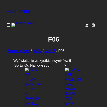
+48574397555
F06
Strona główna
/
BMW
/
Seria 6
/ F06
P
Wyświetlanie wszystkich wyników: 6
o
s
o
r
t
o
w
a
n