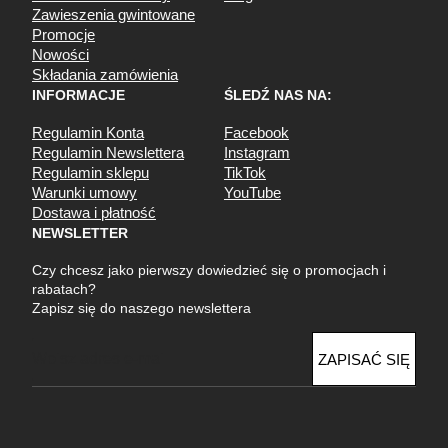
Zawieszenia gwintowane
Promocje
Nowości
Składania zamówienia
INFORMACJE
ŚLEDŹ NAS NA:
Regulamin Konta
Facebook
Regulamin Newslettera
Instagram
Regulamin sklepu
TikTok
Warunki umowy
YouTube
Dostawa i płatność
NEWSLETTER
Czy chcesz jako pierwszy dowiedzieć się o promocjach i
rabatach?
Zapisz się do naszego newslettera
E
ZAPISAĆ SIĘ
m
a
i
l