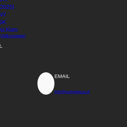
tka Klapy
 Volkswagen
17-2025)
Ł
łysk
EMAIL
info@tuningbaza.pl