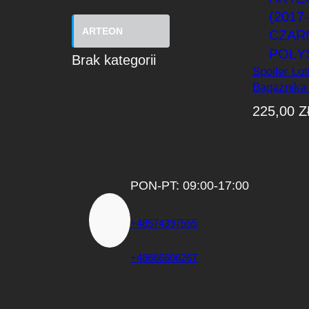
ARTEON
Brak kategorii
Spoiler Lo
Bagażnika
Arteon (20
225,00
Z
Czarny Po
PON-PT: 09:00-17:00
+48574397555
+48666606267