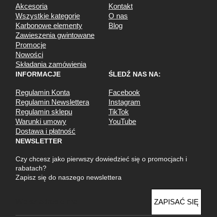
Akcesoria
Kontakt
Wszystkie kategorie
O nas
Karbonowe elementy
Blog
Zawieszenia gwintowane
Promocje
Nowości
Składania zamówienia
INFORMACJE
ŚLEDŹ NAS NA:
Regulamin Konta
Facebook
Regulamin Newslettera
Instagram
Regulamin sklepu
TikTok
Warunki umowy
YouTube
Dostawa i płatność
NEWSLETTER
Czy chcesz jako pierwszy dowiedzieć się o promocjach i
rabatach?
Zapisz się do naszego newslettera
E
ZAPISAĆ SIĘ
m
a