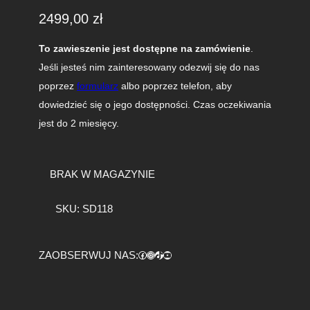
2499,00
zł
To zawieszenie jest dostępne na zamówienie
.
Jeśli jesteś nim zainteresowany odezwij się do nas
poprzez
formularz
albo poprzez telefon, aby
dowiedzieć się o jego dostępności. Czas oczekiwania
jest do 2 miesięcy.
BRAK W MAGAZYNIE
SKU:
SD118
Facebook
https://www.instagram.com/tuningbaza.pl
https://www.tiktok.com/@tuningbaza.pl
YouTube
ZAOBSERWUJ NAS: