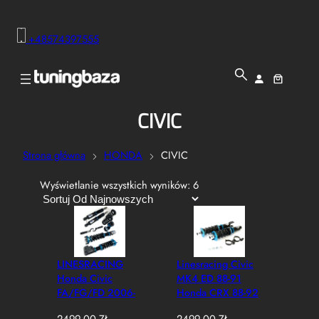
+48574397555
CIVIC
Strona główna
HONDA
CIVIC
P
Wyświetlanie wszystkich wyników: 6
o
s
o
r
t
LINESRACING
Linesracing Civic
o
Honda Civic
MK4 ED 88-91
w
FA/FG/FD 2006-
Honda CRX 88-92
a
2011 (lx Ex Si,
Integra DA
n