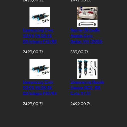
2499,00
ZŁ
2499,00
ZŁ
Hybrid) (coupe /
e
Sedan)
w
e
d
ł
Linesracing Civic
Spoiler Skrzydło
u
92-95 96-00 EK
Honda Civic
g
EG Integra F12/R8
Sedan VIII (2005-
n
2011) Mugen-Style
a
2499,00
ZŁ
389,00
ZŁ
Czarny Połysk
j
n
o
w
s
Linesracing Civic
Linesracing Honda
z
92-95 96-00 EK
Integra DC2, EG
y
EG Integra F10/R4
Civic 97-01
c
Zawieszenie
h
2499,00
ZŁ
2499,00
ZŁ
Gwintowane