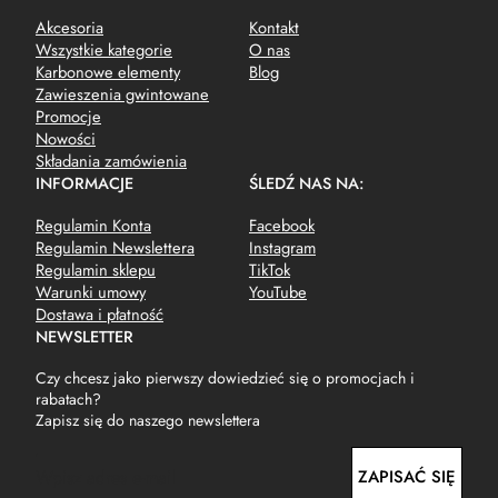
Akcesoria
Kontakt
Wszystkie kategorie
O nas
Karbonowe elementy
Blog
Zawieszenia gwintowane
Promocje
Nowości
Składania zamówienia
INFORMACJE
ŚLEDŹ NAS NA:
Regulamin Konta
Facebook
Regulamin Newslettera
Instagram
Regulamin sklepu
TikTok
Warunki umowy
YouTube
Dostawa i płatność
NEWSLETTER
Czy chcesz jako pierwszy dowiedzieć się o promocjach i
rabatach?
Zapisz się do naszego newslettera
E
ZAPISAĆ SIĘ
m