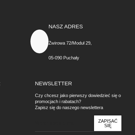
NASZ ADRES
Żwirowa 72/Moduł 29,
05-090 Puchały
:
NEWSLETTER
Czy chcesz jako pierwszy dowiedzieć się o
promocjach i rabatach?
Zapisz się do naszego newslettera
E
ZAPISAĆ
m
SIĘ
a