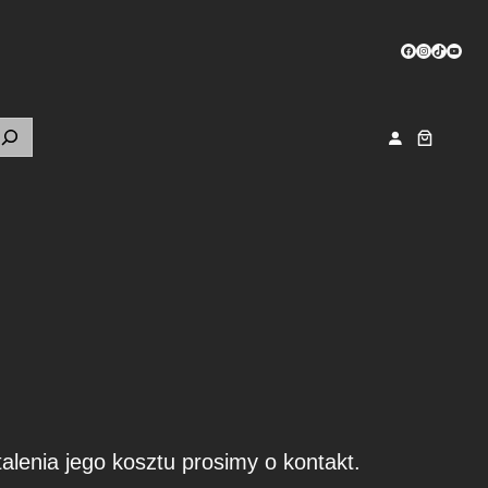
Facebook
Instagram
TikTok
YouTu
alenia jego kosztu prosimy o kontakt.