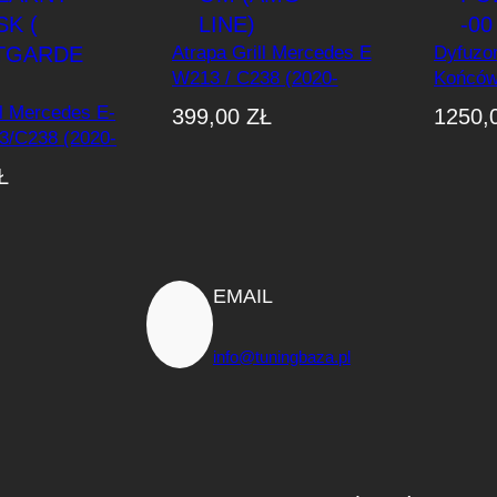
Atrapa Grill Mercedes E
Dyfuzor
W213 / C238 (2020-
Końców
2023) GT-Style CZARNY
Benz C
ll Mercedes E-
399,00
ZŁ
1250,
POŁYSK+CHROM
Coupe 
3/C238 (2020-
(AMG-Line)
Połysk
tyle
Ł
cana)
OŁYSK (
E !!! )
EMAIL
info@tuningbaza.pl