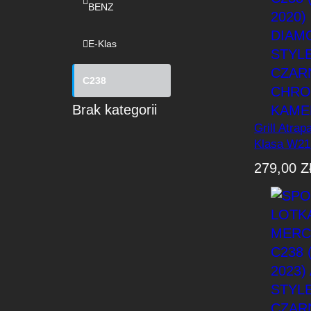
BENZ
E-Klas
C238
Brak kategorii
Grill Atra
Klasa W21
(2016-202
279,00
Z
Style Cza
Bez Kame