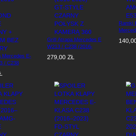
o
w
a
Ramki 
Merced
n
W213/C
e
Grill Atrapa Mercedes E
140,0
& E53 
W213 / C238 (2016-
w
2020) GT-Style Czarny
e
pa Mercedes E-
279,00
ZŁ
Połysk Z Kamerą 360
3 / C238
d
0) Diamond
ł
Ł
rny + Chrom
u
ry
g
n
a
j
n
o