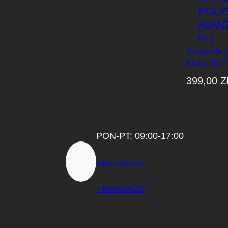
Atrapa Gri
Klasa W21
2023) GT-S
399,00
Z
(Panameri
CZARNY P
AVANTGARD
PON-PT: 09:00-17:00
+48574397555
+48666606267