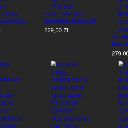
w
s
tka Klapy
Spoiler Lotka Klapy
z
C238 (2016–
Mercedes E-Klasa C238
y
-Style Czarny
(2016–2023) FD-Styl
Ł
229,00
ZŁ
c
Czarny Połysk
Grill M
h
Klasy 
(2016–
279,0
Style C
Chrome
360)