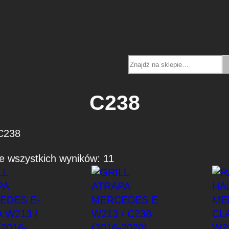
Search
C238
C238
P
e wszystkich wyników: 11
o
s
o
r
t