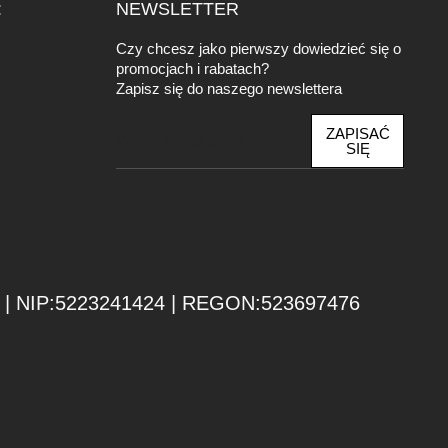
:
NEWSLETTER
Czy chcesz jako pierwszy dowiedzieć się o
promocjach i rabatach?
Zapisz się do naszego newslettera
E
ZAPISAĆ
m
SIĘ
a
i
l
| NIP:5223241424 | REGON:523697476