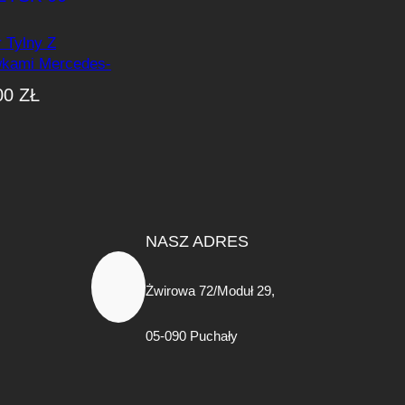
 Tylny Z
kami Mercedes-
238 E63 AMG
00
ZŁ
2017+ Czarny
 00–00
NASZ ADRES
Żwirowa 72/Moduł 29,
05-090 Puchały