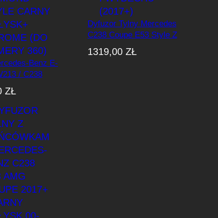
Dyfuzor Tylny Mercedes
C238 Coupe E53 Style Z
Końcówkami Wydechu
1319,00
ZŁ
(2017+)
ercedes-Benz E-
W213 / C238
2020) Diamond-
0
ZŁ
arny Połysk+
 (do Kamery