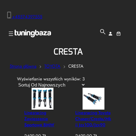
+48574397555
CRESTA
Strona główna
TOYOTA
CRESTA
P
Wyświetlanie wszystkich wyników: 3
o
s
o
r
t
Linesracing
Linesracing Toyota
o
Zawieszenie
Chaser/cresta/mk
w
Sportowe BMW
Ii Jzx100/jzx90
a
E34 89-95
(18/12)
n