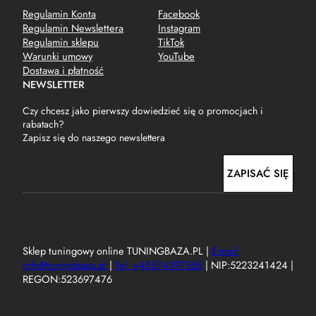
Regulamin Konta
Facebook
Regulamin Newslettera
Instagram
Regulamin sklepu
TikTok
Warunki umowy
YouTube
Dostawa i płatność
NEWSLETTER
Czy chcesz jako pierwszy dowiedzieć się o promocjach i
rabatach?
Zapisz się do naszego newslettera
E
ZAPISAĆ SIĘ
m
a
i
l
Sklep tuningowy online TUNINGBAZA.PL |
E-mail:
info@tuningbaza.pl
|
Tel: +48574397555
| NIP:5223241424 |
REGON:523697476