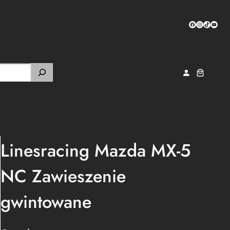
Facebook
Instagram
TikTok
YouTub
Linesracing Mazda MX-5
NC Zawieszenie
gwintowane