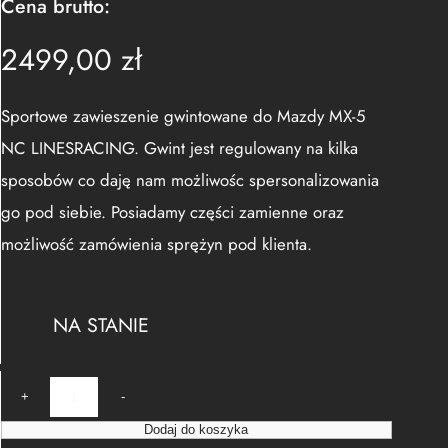
Cena brutto:
2499,00
zł
Sportowe zawieszenie gwintowane do Mazdy MX-5
NC LINESRACING. Gwint jest regulowany na kilka
sposobów co daję nam możliwośc spersonalizowania
go pod siebie. Posiadamy części zamienne oraz
możliwość zamówienia sprężyn pod klienta.
NA STANIE
i
+
-
l
Dodaj do koszyka
o