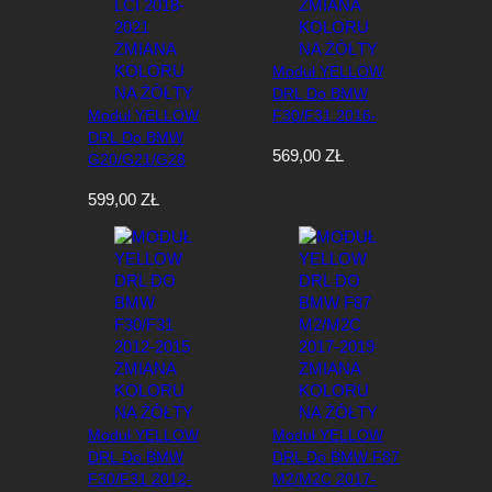
Moduł YELLOW
DRL Do BMW
Moduł YELLOW
F30/F31 2016-
DRL Do BMW
2019 Zmiana
569,00
ZŁ
G20/G21/G28
Koloru Na Żółty
PRE LCI 2018-
599,00
ZŁ
2021 Zmiana
Koloru Na Żółty
Moduł YELLOW
Moduł YELLOW
DRL Do BMW
DRL Do BMW F87
F30/F31 2012-
M2/M2C 2017-