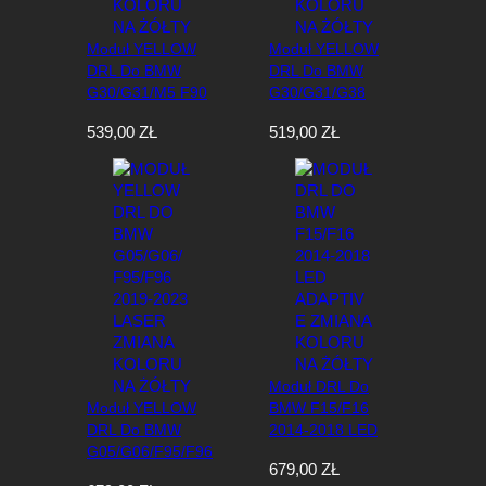
e
w
Moduł YELLOW
Moduł YELLOW
e
DRL Do BMW
DRL Do BMW
d
G30/G31/M5 F90
G30/G31/G38
ł
2017-2020
2017-2020
u
539,00
ZŁ
519,00
ZŁ
Zmiana Koloru Na
Zmiana Koloru Na
g
Żółty
Żółty
n
a
j
n
o
w
s
z
y
c
h
Moduł DRL Do
Moduł YELLOW
BMW F15/F16
DRL Do BMW
2014-2018 LED
G05/G06/F95/F96
Adaptive Zmiana
679,00
ZŁ
2019-2023 Laser
Koloru Na Żółty