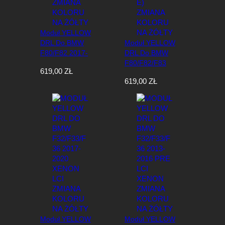
Moduł YELLOW
DRL Do BMW
Moduł YELLOW
F80/F82 2017-
DRL Do BMW
2020 LCI
F80/F82/F83
619,00
ZŁ
Headlights Zmiana
2014-2017 LED
619,00
ZŁ
Koloru Na Żółty
ONLY (Adaptive)
Zmiana Koloru Na
Żółty
Moduł YELLOW
Moduł YELLOW