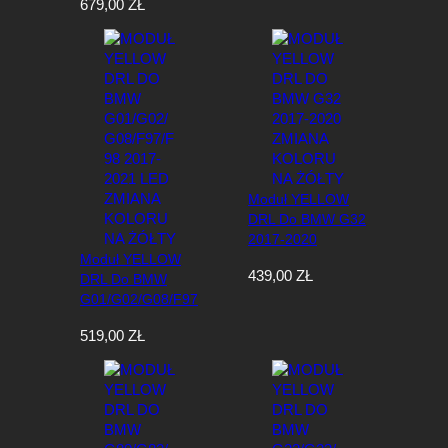
679,00
ZŁ
Zmiana Koloru Na
Żółty
Moduł YELLOW
DRL Do BMW G32
2017-2020
Moduł YELLOW
Zmiana Koloru Na
439,00
ZŁ
DRL Do BMW
Żółty
G01/G02/G08/F97
/F98 2017-2021
519,00
ZŁ
LED Zmiana
Koloru Na Żółty