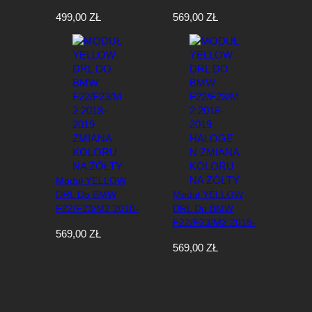
2015 Zmiana
2019 Zmiana
499,00
ZŁ
569,00
ZŁ
Koloru Na Żółty
Koloru Na Żółty
Moduł YELLOW
DRL Do BMW
Moduł YELLOW
F22/F23/M2 2018-
DRL Do BMW
2019 Zmiana
F22/F23/M2 2018-
569,00
ZŁ
Koloru Na Żółty
2019 Halogen
569,00
ZŁ
Zmiana Koloru Na
Żółty