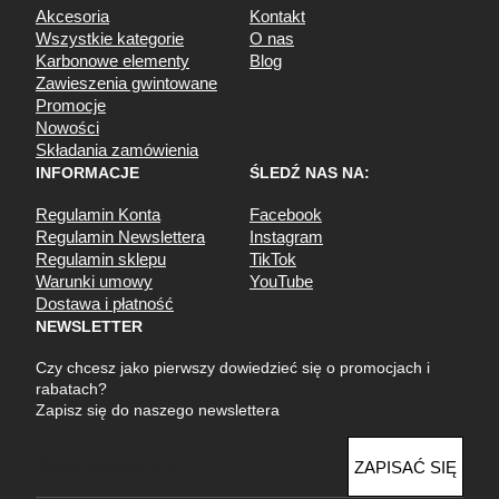
Akcesoria
Kontakt
Wszystkie kategorie
O nas
Karbonowe elementy
Blog
Zawieszenia gwintowane
Promocje
Nowości
Składania zamówienia
INFORMACJE
ŚLEDŹ NAS NA:
Regulamin Konta
Facebook
Regulamin Newslettera
Instagram
Regulamin sklepu
TikTok
Warunki umowy
YouTube
Dostawa i płatność
NEWSLETTER
Czy chcesz jako pierwszy dowiedzieć się o promocjach i
rabatach?
Zapisz się do naszego newslettera
E
ZAPISAĆ SIĘ
m
a