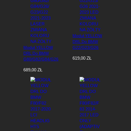
Moduł YELLOW
DRL Do BMW
Moduł YELLOW
G22/G23/G26
DRL Do BMW
2021-2023 LED
619,00
ZŁ
G80/G82/G84/G26
Zmiana Koloru Na
/G23/G22 2021-
Żółty
689,00
ZŁ
2023 Laser
Zmiana Koloru Na
Żółty