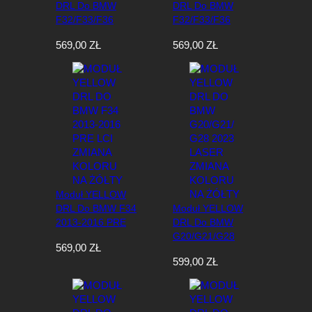
DRL Do BMW
DRL Do BMW
F32/F33/F36
F32/F33/F36
2017-2020
2013-2016 PRE
569,00
ZŁ
569,00
ZŁ
XENON LCI
LCI XENON
Zmiana Koloru Na
Zmiana Koloru Na
Żółty
Żółty
Moduł YELLOW
DRL Do BMW F34
Moduł YELLOW
2013-2016 PRE
DRL Do BMW
LCI Zmiana Koloru
G20/G21/G28
569,00
ZŁ
Na Żółty
2023 Laser
599,00
ZŁ
Zmiana Koloru Na
Żółty