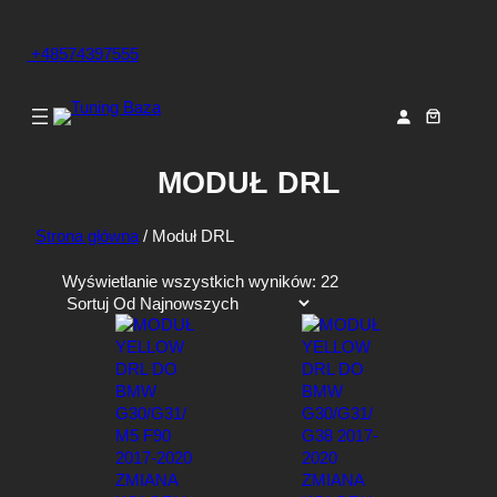
+48574397555
MODUŁ DRL
Strona główna
/ Moduł DRL
P
Wyświetlanie wszystkich wyników: 22
o
s
o
r
t
o
w
a
n