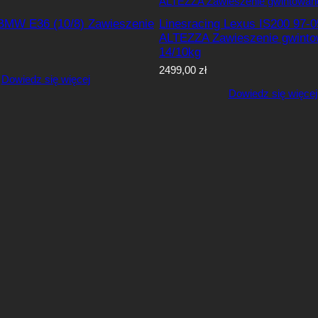
 BMW E36 (10/8) Zawieszenie
Linesracing Lexus IS200 97-0
ALTEZZA Zawieszenie gwint
14/10kg
2499,00
zł
Dowiedz się więcej
Dowiedz się więcej