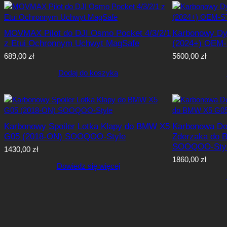
MOVMAX Pilot do DJI Osmo Pocket 4/3/2/1
Karbonowy Dy
z Etui Ochronnym Uchwyt MagSafe
(2024+) OEM
689,00
zł
5600,00
zł
Dodaj do koszyka
Karbonowy Spoiler Lotka Klapy do BMW X5
Karbonowa Dol
G05 (2018-ON) SOOQOO-Style
Zderzaka do 
SOOQOO-Sty
1430,00
zł
1860,00
zł
Dowiedz się więcej