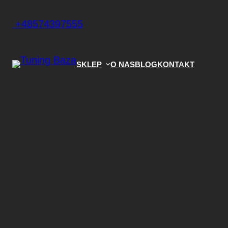
+48574397555
SKLEP
O NAS
BLOG
KONTAKT