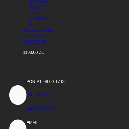
Atrapa Grill AUDI
TT MK3 8S
(2015–2022)
TTRS Style
1199,00
ZŁ
Czarny Połysk |
1:1 Zamiennik
PON-PT: 09:00-17:00
+48574397555
+48666606267
EMAIL