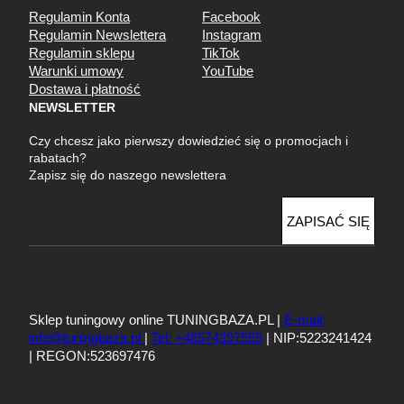
Regulamin Konta
Facebook
Regulamin Newslettera
Instagram
Regulamin sklepu
TikTok
Warunki umowy
YouTube
Dostawa i płatność
NEWSLETTER
Czy chcesz jako pierwszy dowiedzieć się o promocjach i
rabatach?
Zapisz się do naszego newslettera
E
ZAPISAĆ SIĘ
m
a
i
l
Sklep tuningowy online TUNINGBAZA.PL |
E-mail:
info@tuningbaza.pl
|
Tel: +48574397555
| NIP:5223241424
| REGON:523697476