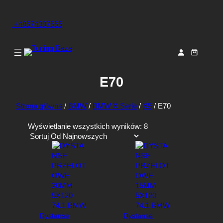
+48574397555
E70
Strona główna
/
BMW
/
BMW X Serie
/
X5
/ E70
P
Wyświetlanie wszystkich wyników: 8
o
s
o
r
t
o
w
a
Dystanse
Dystanse
n