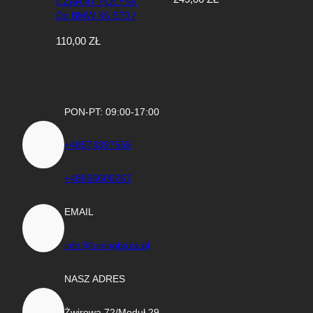
CZARNY POŁYSK
Połysk
Do BMW X5 E70 /
X6 E71 – MP-Style
110,00
ZŁ
(2006-2013)
PON-PT: 09:00-17:00
+48574397555
+48666606267
EMAIL
info@tuningbaza.pl
NASZ ADRES
Żwirowa 72/Moduł 29,