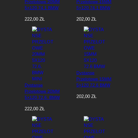
Przelotowe 20MM
Przelotowe 15MM
e
5×120 74.1 BMW
5×120 74.1 BMW
w
e
222,00
ZŁ
202,00
ZŁ
d
ł
u
g
n
a
j
n
o
Dystanse
w
Przelotowe 15MM
s
Dystanse
5×120 72.6 BMW
z
Przelotowe 20MM
y
202,00
ZŁ
5×120 72.6. BMW
c
MINI
h
222,00
ZŁ