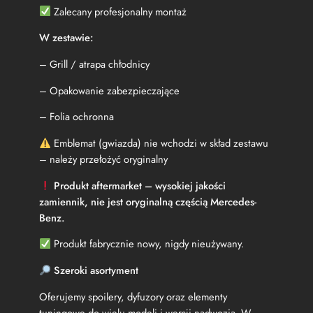
y
Zalecany profesjonalny montaż
s
k
W zestawie:
(
2
– Grill / atrapa chłodnicy
0
1
– Opakowanie zabezpieczające
1
-
– Folia ochronna
2
Emblemat (gwiazda) nie wchodzi w skład zestawu
0
1
– należy przełożyć oryginalny
4
Produkt aftermarket – wysokiej jakości
)
zamiennik, nie jest oryginalną częścią Mercedes-
Benz.
Produkt fabrycznie nowy, nigdy nieużywany.
Szeroki asortyment
Oferujemy spoilery, dyfuzory oraz elementy
tuningowe do wielu modeli i wersji nadwozia. W