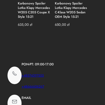
Karbonowy Spoiler
Karbonowy Spoiler
Karbonow
Lotka Klapy Mercedes
Lotka Klapy Mercedes
Lotka Kl
W205 C205 Coupe X
C-Klasa W205 Sedan
CLA W11
Style 15-21
OEM Style 15-21
AMG Sty
635,00
zł
650,00
zł
729,00
z
PON-PT: 09:00-17:00
+48574397555
+48666606267
EMAIL