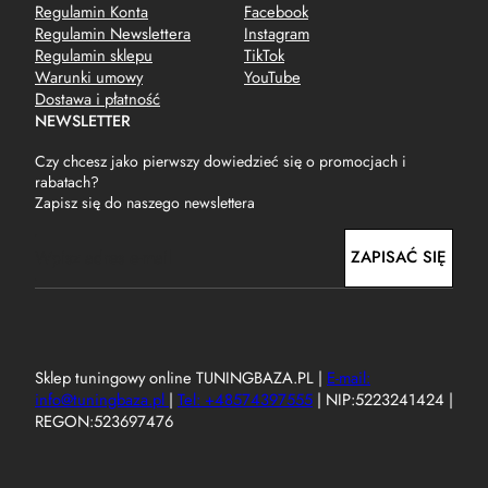
Regulamin Konta
Facebook
Regulamin Newslettera
Instagram
Regulamin sklepu
TikTok
Warunki umowy
YouTube
Dostawa i płatność
NEWSLETTER
Czy chcesz jako pierwszy dowiedzieć się o promocjach i
rabatach?
Zapisz się do naszego newslettera
E
ZAPISAĆ SIĘ
m
a
i
l
Sklep tuningowy online TUNINGBAZA.PL |
E-mail:
info@tuningbaza.pl
|
Tel: +48574397555
| NIP:5223241424 |
REGON:523697476