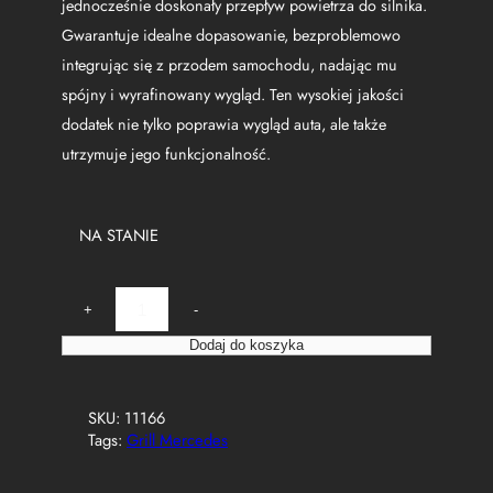
jednocześnie doskonały przepływ powietrza do silnika.
Gwarantuje idealne dopasowanie, bezproblemowo
integrując się z przodem samochodu, nadając mu
spójny i wyrafinowany wygląd. Ten wysokiej jakości
dodatek nie tylko poprawia wygląd auta, ale także
utrzymuje jego funkcjonalność.
NA STANIE
i
+
-
l
o
Dodaj do koszyka
ś
ć
A
SKU:
11166
t
Tags:
Grill Mercedes
r
a