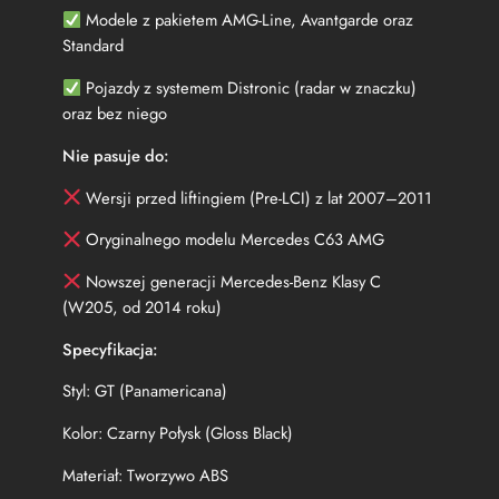
2
Modele z pakietem AMG-Line, Avantgarde oraz
0
Standard
4
A
Pojazdy z systemem Distronic (radar w znaczku)
M
oraz bez niego
G
G
Nie pasuje do:
T
S
Wersji przed liftingiem (Pre-LCI) z lat 2007–2011
t
y
Oryginalnego modelu Mercedes C63 AMG
l
Nowszej generacji Mercedes-Benz Klasy C
e
C
(W205, od 2014 roku)
z
Specyfikacja:
a
r
Styl: GT (Panamericana)
n
y
Kolor: Czarny Połysk (Gloss Black)
P
o
Materiał: Tworzywo ABS
ł