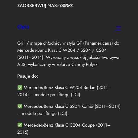
p
ZAOBSERWUJ NAS:
Facebook
https://www.instagram.com/tuningbaza.pl
https://www.tiktok.com/@tuningbaza.pl
YouTube
a
G
r
i
Opis
l
l
Grill / atrapa chłodnicy w stylu GT (Panamericana) do
M
e
Mercedes-Benz Klasy C W204 / S204 / C204
r
(2011–2014). Wykonany z wysokiej jakości tworzywa
c
ABS, wykończony w kolorze Czarny Połysk.
e
d
Pasuje do:
e
s
Mercedes-Benz Klasa C W204 Sedan (2011–
C
2014) – modele po liftingu (LCI)
-
K
Mercedes-Benz Klasa C S204 Kombi (2011–2014)
l
– modele po liftingu (LCI)
a
s
Mercedes-Benz Klasa C C204 Coupe (2011–
y
2015)
W