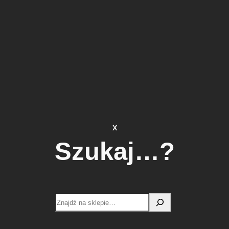
X
Szukaj…?
Search