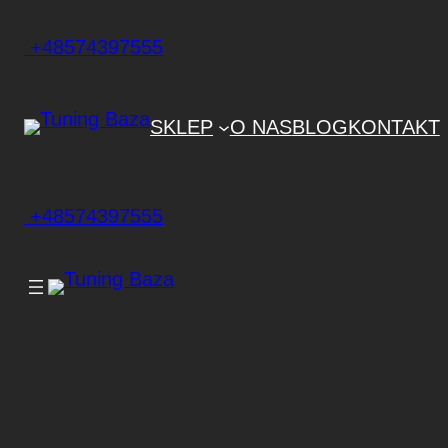
+48574397555
SKLEP
O NAS
BLOG
KONTAKT
+48574397555