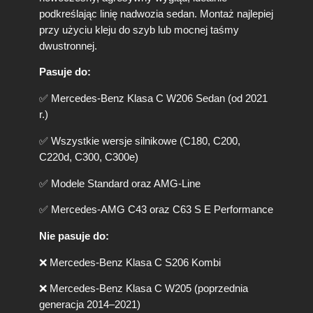
e
podkreślając linię nadwozia sedan. Montaż najlepiej
d
przy użyciu kleju do szyb lub mocnej taśmy
e
dwustronnej.
s
C
Pasuje do:
-
K
✅ Mercedes-Benz Klasa C W206 Sedan (od 2021
l
r.)
a
s
✅ Wszystkie wersje silnikowe (C180, C200,
a
C220d, C300, C300e)
W
2
✅ Modele Standard oraz AMG-Line
0
6
✅ Mercedes-AMG C43 oraz C63 S E Performance
/
C
Nie pasuje do:
4
3
❌ Mercedes-Benz Klasa C S206 Kombi
/
C
❌ Mercedes-Benz Klasa C W205 (poprzednia
6
generacja 2014–2021)