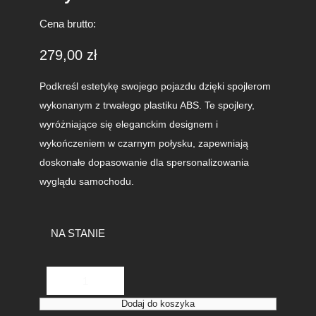
Cena brutto:
279,00
zł
Podkreśl estetykę swojego pojazdu dzięki spojlerom
wykonanym z trwałego plastiku ABS. Te spojlery,
wyróżniające się eleganckim designem i
wykończeniem w czarnym połysku, zapewniają
doskonałe dopasowanie dla spersonalizowania
wyglądu samochodu.
NA STANIE
i
l
o
Dodaj do koszyka
ś