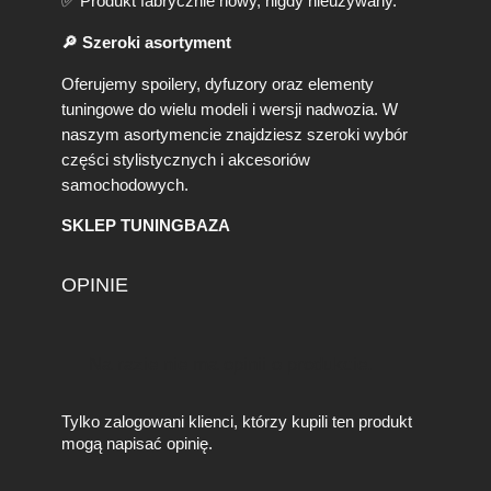
✅ Produkt fabrycznie nowy, nigdy nieużywany.
y
P
🔎 Szeroki asortyment
o
ł
Oferujemy spoilery, dyfuzory oraz elementy
y
tuningowe do wielu modeli i wersji nadwozia. W
s
naszym asortymencie znajdziesz szeroki wybór
k
części stylistycznych i akcesoriów
samochodowych.
SKLEP TUNINGBAZA
OPINIE
Na razie nie ma opinii o produkcie.
Tylko zalogowani klienci, którzy kupili ten produkt
mogą napisać opinię.