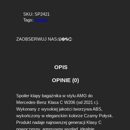
ć
S
SKU:
SP2421
p
Tags:
Spoiler
o
i
l
Facebook
https://www.instagram.com/tuningbaza.pl
https://www.tiktok.com/@tuningbaza.pl
YouTube
ZAOBSERWUJ NAS:
e
r
L
o
t
OPIS
k
a
OPINIE (0)
K
l
a
Spoiler klapy bagażnika w stylu AMG do
p
Mercedes-Benz Klasa C W206 (od 2021 r.).
y
Wykonany z wysokiej jakości tworzywa ABS,
M
wykończony w eleganckim kolorze Czarny Połysk.
e
r
Produkt nadaje najnowszej generacji Klasy C
c
nowoczesny, agresywny wygląd, idealnie