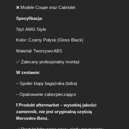
3
(
❌ Modele Coupe oraz Cabriolet
2
0
Specyfikacja:
2
Styl: AMG Style
1
-
Kolor: Czarny Połysk (Gloss Black)
O
N
Materiał: Tworzywo ABS
)
A
✅ Zalecany profesjonalny montaż
M
G
W zestawie:
S
t
– Spoiler klapy bagażnika (lotka)
y
l
– Opakowanie zabezpieczające
e
C
❗ Produkt aftermarket – wysokiej jakości
z
zamiennik, nie jest oryginalną częścią
a
Mercedes-Benz.
r
n