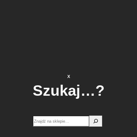
X
Szukaj…?
Search