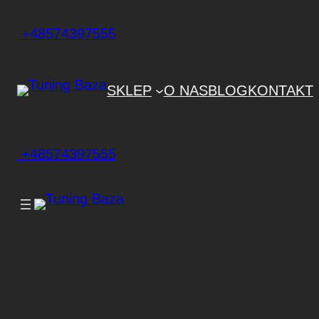
+48574397555
SKLEP
O NAS
BLOG
KONTAKT
+48574397555