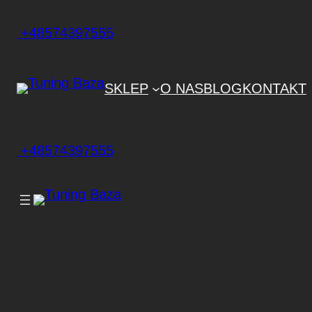
+48574397555
SKLEP
O NAS
BLOG
KONTAKT
+48574397555