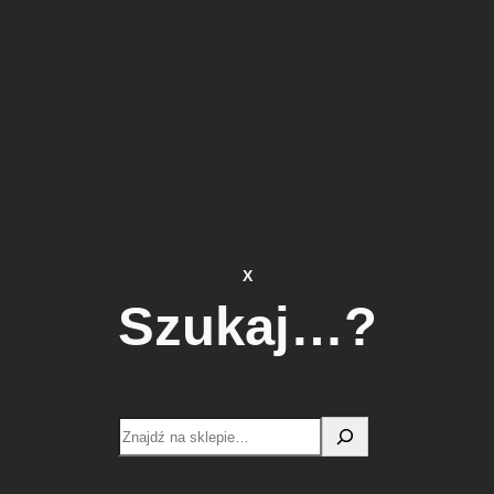
X
Szukaj…?
Search