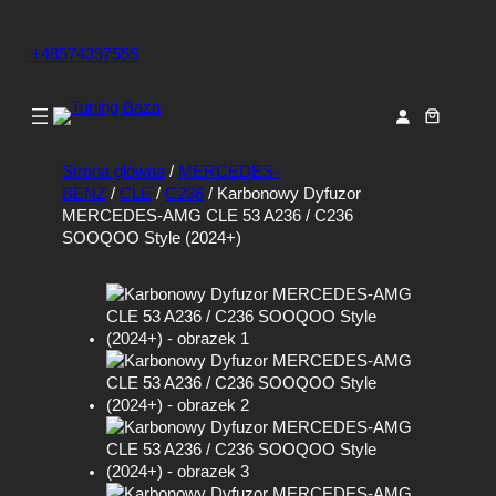
+48574397555
Strona główna
/
MERCEDES-
BENZ
/
CLE
/
C236
/ Karbonowy Dyfuzor
MERCEDES-AMG CLE 53 A236 / C236
SOOQOO Style (2024+)