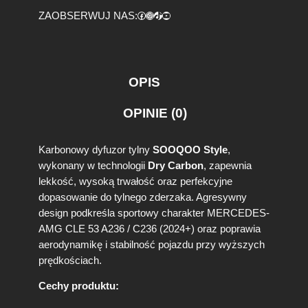
Facebook
https://www.instagram.com/tuningbaza.pl
https://www.tiktok.com/@tuningbaza.pl
YouTube
ZAOBSERWUJ NAS:
OPIS
OPINIE (0)
Karbonowy dyfuzor tylny
SOOQOO Style
,
wykonany w technologii
Dry Carbon
, zapewnia
lekkość, wysoką trwałość oraz perfekcyjne
dopasowanie do tylnego zderzaka. Agresywny
design podkreśla sportowy charakter MERCEDES-
AMG CLE 53 A236 / C236 (2024+) oraz poprawia
aerodynamikę i stabilność pojazdu przy wyższych
prędkościach.
Cechy produktu: