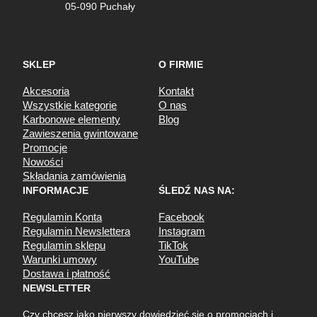
05-090 Puchały
SKLEP
O FIRMIE
Akcesoria
Kontakt
Wszystkie kategorie
O nas
Karbonowe elementy
Blog
Zawieszenia gwintowane
Promocje
Nowości
Składania zamówienia
INFORMACJE
ŚLEDŹ NAS NA:
Regulamin Konta
Facebook
Regulamin Newslettera
Instagram
Regulamin sklepu
TikTok
Warunki umowy
YouTube
Dostawa i płatność
NEWSLETTER
Czy chcesz jako pierwszy dowiedzieć się o promocjach i