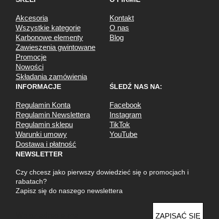
Akcesoria
Kontakt
Wszystkie kategorie
O nas
Karbonowe elementy
Blog
Zawieszenia gwintowane
Promocje
Nowości
Składania zamówienia
INFORMACJE
ŚLEDŹ NAS NA:
Regulamin Konta
Facebook
Regulamin Newslettera
Instagram
Regulamin sklepu
TikTok
Warunki umowy
YouTube
Dostawa i płatność
NEWSLETTER
Czy chcesz jako pierwszy dowiedzieć się o promocjach i
rabatach?
Zapisz się do naszego newslettera
E
ZAPISAĆ SIĘ
m