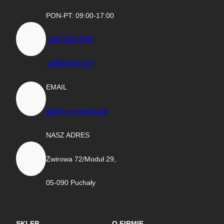
PON-PT: 09:00-17:00
+48574397555
+48666606267
EMAIL
info@tuningbaza.pl
NASZ ADRES
Żwirowa 72/Moduł 29,
05-090 Puchały
SKLEP
O FIRMIE