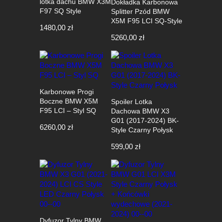
lotka dachu BMW X3M
Dokładka Karbonowa
F97 SQ Style
Splitter Pzód BMW
X5M F95 LCI SQ-Style
1480,00
zł
5260,00
zł
Karbonowe Progi
Boczne BMW X5M
Spoiler Lotka
F95 LCI – Styl SQ
Dachowa BMW X3
G01 (2017-2024) BK-
6260,00
zł
Style Czarny Połysk
599,00
zł
Dyfuzor Tylny BMW