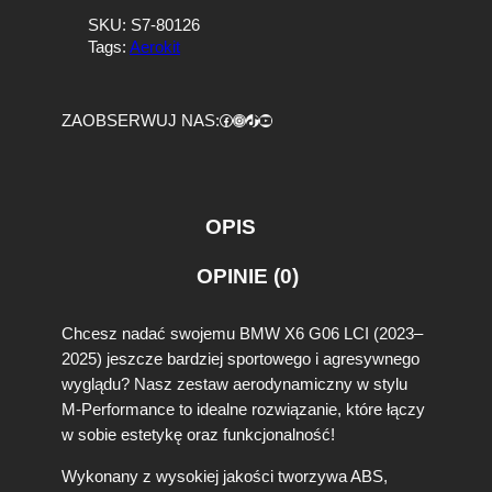
SKU:
S7-80126
Tags:
Aerokit
Facebook
https://www.instagram.com/tuningbaza.pl
https://www.tiktok.com/@tuningbaza.pl
YouTube
ZAOBSERWUJ NAS:
OPIS
OPINIE (0)
Chcesz nadać swojemu BMW X6 G06 LCI (2023–
2025) jeszcze bardziej sportowego i agresywnego
wyglądu? Nasz zestaw aerodynamiczny w stylu
M-Performance to idealne rozwiązanie, które łączy
w sobie estetykę oraz funkcjonalność!
Wykonany z wysokiej jakości tworzywa ABS,