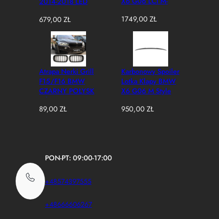
X6 G06 LCI M-
2014-2018 LED
Performance Style
Adaptive Zmiana
1749,00
ZŁ
679,00
ZŁ
Czarny Połysk
Koloru Na Żółty
(2023–2025)
Atrapa Nerki Grill
Karbonowy Spoiler
F15/F16 BMW
Lotka Klapy BMW
CZARNY POŁYSK
X6 G06 M Style
1 ŻEBRO X5/X6
89,00
ZŁ
950,00
ZŁ
(2013–2019)
PON-PT: 09:00-17:00
+48574397555
+48666606267