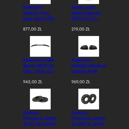
Karbonowe
Spoiler Lotka
Wstawki Tylnej
Klapy Bagażnika
Szyby BMW G06
BMW X6 E71 /
/ G06 LCI / F96 /
X6M (2008–
877,00
ZŁ
219,00
ZŁ
F96 LCI M-
2014) M-
Performance Style
Performance Style
(Dry-Carbon)
Czarny Połysk
Karbonowa Lotka
Karbonowe
Spoiler BMW X6
Nakładki Obudowa
G06 / G06 LCI /
Lusterka BMW
F96 / F96 LCI M-
G01, G02, G05,
945,00
ZŁ
969,00
ZŁ
Performance Style
G06, G07/G08
(Dry-Carbon)
OEM
Dystanse
Dystanse
Przelotowe 20MM
Przelotowe 20MM
5×112 66.6 BMW
5×120 74.1 BMW