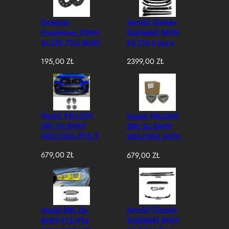
Dystanse
Aerokit (Zestaw
Przelotowe 10MM
Dokładek) BMW
5×120 72.6 BMW
X6 F16 Czarny
Połysk (2015–
195,00
ZŁ
2399,00
ZŁ
2019)
Moduł YELLOW
Moduł YELLOW
DRL Do BMW
DRL Do BMW
G05/G06/F95/F
G05/G06 2019-
96 2019-2023
2022 LED Zmiana
679,00
ZŁ
679,00
ZŁ
Laser Zmiana
Koloru Na Żółty
Koloru Na Żółty
Aerokit (Zestaw
Moduł DRL Do
Dokładek) BMW
BMW F15/F16