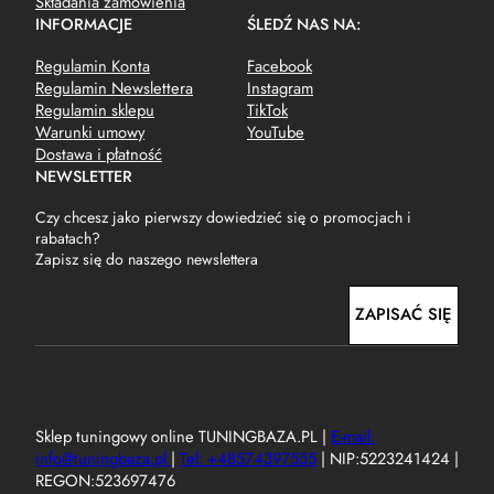
Składania zamówienia
INFORMACJE
ŚLEDŹ NAS NA:
Regulamin Konta
Facebook
Regulamin Newslettera
Instagram
Regulamin sklepu
TikTok
Warunki umowy
YouTube
Dostawa i płatność
NEWSLETTER
Czy chcesz jako pierwszy dowiedzieć się o promocjach i
rabatach?
Zapisz się do naszego newslettera
E
ZAPISAĆ SIĘ
m
a
i
l
Sklep tuningowy online TUNINGBAZA.PL |
E-mail:
info@tuningbaza.pl
|
Tel: +48574397555
| NIP:5223241424 |
REGON:523697476