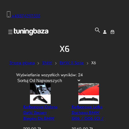
+48574397555
X6
Strona główna
BMW
BMW X Serie
X6
P
Wyświetlanie wszystkich wyników: 24
o
s
o
r
t
Karbonowa Osłona
Karbonowa Lotka
o
Gałki Zmiany
Dachowa BMW
w
Biegów Do BMW
G06 / G06 LCI /
a
Serii 1 / 2 / 3 / 4
F96 / F96 LCI
n