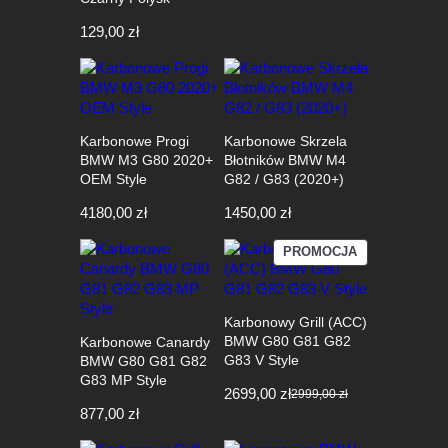
129,00
zł
Karbonowe Progi
Karbonowe Skrzela
BMW M3 G80 2020+
Błotników BMW M4
OEM Style
G82 / G83 (2020+)
4180,00
zł
1450,00
zł
PRODUKT
PROMOCJA
W
PROMOCJI
Karbonowy Grill (ACC)
BMW G80 G81 G82
Karbonowe Canardy
G83 V Style
BMW G80 G81 G82
G83 MP Style
2699,00
zł
2999,00
zł
Pierwotna
Aktualna
877,00
zł
cena
cena
wynosiła:
wynosi: