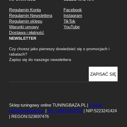
Regulamin Konta
Facebook
Regulamin Newslettera
Instagram
Regulamin sklepu
TikTok
Warunki umowy
YouTube
Dostawa i płatność
NEWSLETTER
Czy chcesz jako pierwszy dowiedzieć się o promocjach i
rabatach?
Zapisz się do naszego newslettera
E
ZAPISAĆ SIĘ
m
a
i
l
Sklep tuningowy online TUNINGBAZA.PL |
E-mail:
info@tuningbaza.pl
|
Tel: +48574397555
| NIP:5223241424
| REGON:523697476