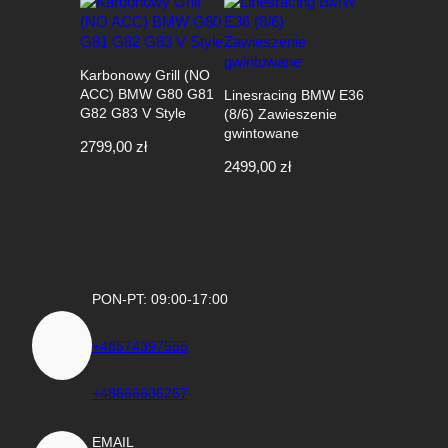
2999,00 zł.
2699,00 zł.
Karbonowy Grill (NO
ACC) BMW G80 G81
Linesracing BMW E36
G82 G83 V Style
(8/6) Zawieszenie
gwintowane
2799,00
zł
2499,00
zł
PON-PT: 09:00-17:00
+48574397555
+48666606267
EMAIL