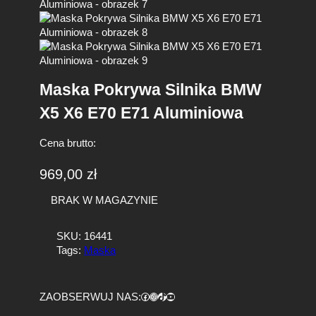
Maska Pokrywa Silnika BMW
X5 X6 E70 E71 Aluminiowa
Cena brutto:
969,00
zł
BRAK W MAGAZYNIE
SKU:
16441
Tags:
Maska
Facebook
https://www.instagram.com/tuningbaza.pl
https://www.tiktok.com/@tuningbaza.pl
YouTube
ZAOBSERWUJ NAS: