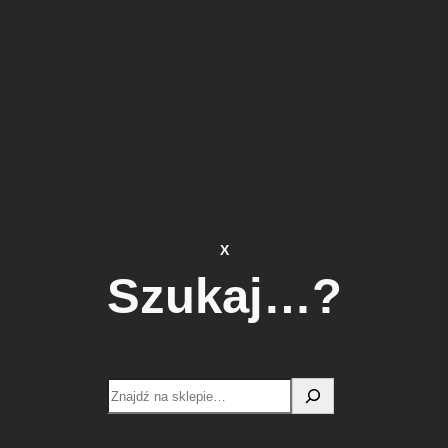
X
Szukaj…?
Search