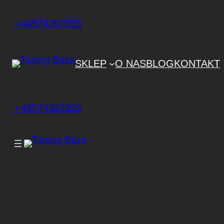
+48574397555
SKLEP
O NAS
BLOG
KONTAKT
+48574397555