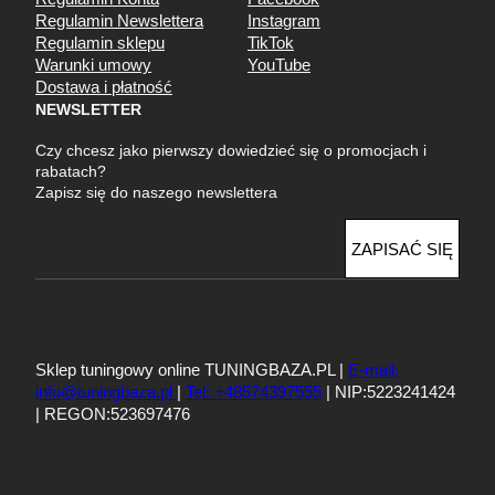
Regulamin Newslettera
Instagram
Regulamin sklepu
TikTok
Warunki umowy
YouTube
Dostawa i płatność
NEWSLETTER
Czy chcesz jako pierwszy dowiedzieć się o promocjach i
rabatach?
Zapisz się do naszego newslettera
E
ZAPISAĆ SIĘ
m
a
i
l
Sklep tuningowy online TUNINGBAZA.PL |
E-mail:
info@tuningbaza.pl
|
Tel: +48574397555
| NIP:5223241424
| REGON:523697476