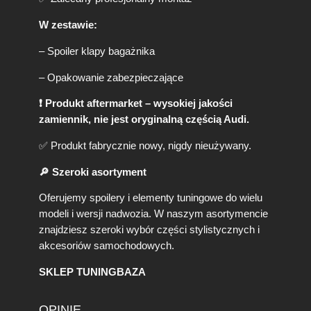
k
C
W zestawie:
z
a
– Spoiler klapy bagażnika
r
n
– Opakowanie zabezpieczające
y
P
❗ Produkt aftermarket – wysokiej jakości
o
zamiennik, nie jest oryginalną częścią Audi.
ł
y
✅ Produkt fabrycznie nowy, nigdy nieużywany.
s
k
🔎 Szeroki asortyment
Oferujemy spoilery i elementy tuningowe do wielu
modeli i wersji nadwozia. W naszym asortymencie
znajdziesz szeroki wybór części stylistycznych i
akcesoriów samochodowych.
SKLEP TUNINGBAZA
OPINIE