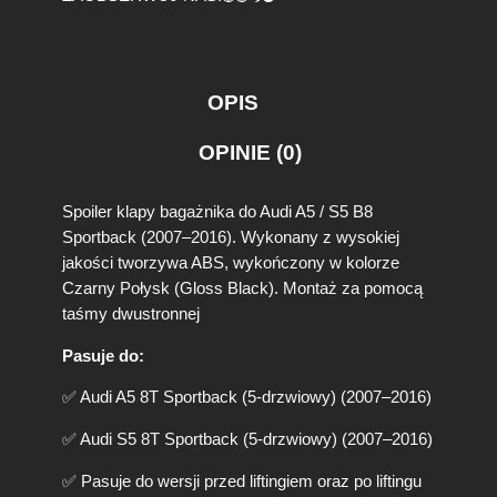
e
r
L
o
t
OPIS
k
a
OPINIE (0)
K
l
a
Spoiler klapy bagażnika do Audi A5 / S5 B8
p
Sportback (2007–2016). Wykonany z wysokiej
y
jakości tworzywa ABS, wykończony w kolorze
A
Czarny Połysk (Gloss Black). Montaż za pomocą
u
d
taśmy dwustronnej
i
A
Pasuje do:
5
✅ Audi A5 8T Sportback (5-drzwiowy) (2007–2016)
/
S
✅ Audi S5 8T Sportback (5-drzwiowy) (2007–2016)
5
8
✅ Pasuje do wersji przed liftingiem oraz po liftingu
T