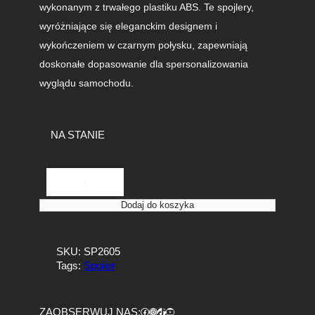
wykonanym z trwałego plastiku ABS. Te spojlery,
wyróżniające się eleganckim designem i
wykończeniem w czarnym połysku, zapewniają
doskonałe dopasowanie dla spersonalizowania
wyglądu samochodu.
NA STANIE
i
l
o
Dodaj do koszyka
ś
ć
S
SKU:
SP2605
p
Tags:
Spoiler
o
i
l
Facebook
https://www.instagram.com/tuningbaza.pl
https://www.tiktok.com/@tuningbaza.pl
YouTube
ZAOBSERWUJ NAS: