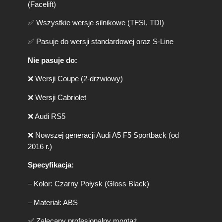
(Facelift)
3
B
✅ Wszystkie wersje silnikowe (TFSI, TDI)
8
(
✅ Pasuje do wersji standardowej oraz S-Line
2
0
Nie pasuje do:
0
7
❌ Wersji Coupe (2-drzwiowy)
-
2
❌ Wersji Cabriolet
0
1
❌ Audi RS5
6
)
❌ Nowszej generacji Audi A5 F5 Sportback (od
S
2016 r.)
p
o
Specyfikacja:
r
– Kolor: Czarny Połysk (Gloss Black)
t
b
– Materiał: ABS
a
c
✅ Zalecany profesjonalny montaż