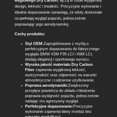
5
węglowego Dry Carbon
, łączą w sobie wyjątkowy
M
design, lekkość i trwałość. Precyzyjne wykonanie i
F
idealne dopasowanie sprawiają, że wloty doskonale
9
uzupełniają wygląd pojazdu, jednocześnie
5
poprawiając jego aerodynamikę.
L
C
Cechy produktu:
I
X
Styl OEM:
Zaprojektowane z myślą o
6
perfekcyjnym dopasowaniu do fabrycznego
M
wyglądu BMW X5M F95 LCI i X6M LCI,
L
dodają elegancji i sportowego wyrazu.
C
Wysoka jakość materiału:
Dry Carbon
I
Fiber
zapewnia wyjątkową lekkość,
S
wytrzymałość oraz odporność na warunki
t
atmosferyczne i codzienne użytkowanie.
y
Poprawa aerodynamiki:
Zwiększony
l
przepływ powietrza do układu chłodzenia
O
poprawia wydajność pojazdu, jednocześnie
E
nadając mu agresywny wygląd.
M
Perfekcyjne dopasowanie:
Precyzyjne
,
wykonanie zapewnia łatwy montaż bez
W
potrzeby modyfikacji.