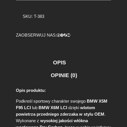
l
o
ś
SKU:
T-383
ć
W
l
Facebook
https://www.instagram.com/tuningbaza.pl
https://www.tiktok.com/@tuningbaza.pl
YouTube
ZAOBSERWUJ NAS:
o
t
y
P
o
OPIS
w
i
OPINIE (0)
e
t
r
Opis produktu:
z
a
Podkreśl sportowy charakter swojego
BMW X5M
B
F95 LCI
lub
BMW X6M LCI
dzięki
wlotom
M
powietrza przedniego zderzaka w stylu OEM
.
W
Wykonane z
wysokiej jakości włókna
X