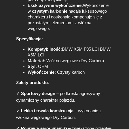
ł
Ekskluzywne wykończenie:
Wykończenie
ó
w
czystym karbonie
nadaje luksusowego
k
charakteru i doskonale komponuje się z
n
pozostałymi elementami z włókna
o
węglowego.
W
ę
Specyfikacja:
g
Kompatybilność:
BMW X5M F95 LCI BMW
l
X6M LCI
o
Materiał:
Włókno węglowe (Dry Carbon)
w
Styl:
OEM
e
Wykończenie:
Czysty karbon
D
r
Zalety produktu:
y
C
✔
Sportowy design
– podkreśla agresywny i
a
dynamiczny charakter pojazdu.
r
b
✔
Lekka i trwała konstrukcja
– wykonanie z
o
włókna węglowego Dry Carbon.
n
✔
Poprawa aerodynamiki
– zwiększony przepływ