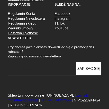
INFORMACJE
ŚLEDŹ NAS NA:
Regulamin Konta
Facebook
Regulamin Newslettera
Instagram
Regulamin sklepu
TikTok
Warunki umowy
YouTube
Dostawa i płatność
NEWSLETTER
Czy chcesz jako pierwszy dowiedzieć się o promocjach i
rabatach?
Zapisz się do naszego newslettera
E
ZAPISAĆ SIĘ
m
a
i
l
Sklep tuningowy online TUNINGBAZA.PL |
E-mail:
info@tuningbaza.pl
|
Tel: +48574397555
| NIP:5223241424
| REGON:523697476