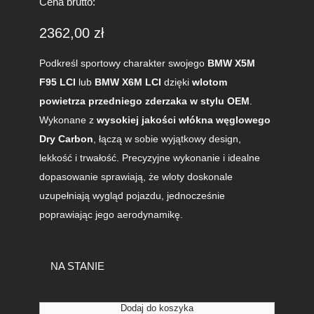
Cena brutto:
2362,00
zł
Podkreśl sportowy charakter swojego
BMW X5M
F95 LCI
lub
BMW X6M LCI
dzięki
wlotom
powietrza przedniego zderzaka w stylu OEM
.
Wykonane z
wysokiej jakości włókna węglowego
Dry Carbon
, łączą w sobie wyjątkowy design,
lekkość i trwałość. Precyzyjne wykonanie i idealne
dopasowanie sprawiają, że wloty doskonale
uzupełniają wygląd pojazdu, jednocześnie
poprawiając jego aerodynamikę.
NA STANIE
i
Dodaj do koszyka