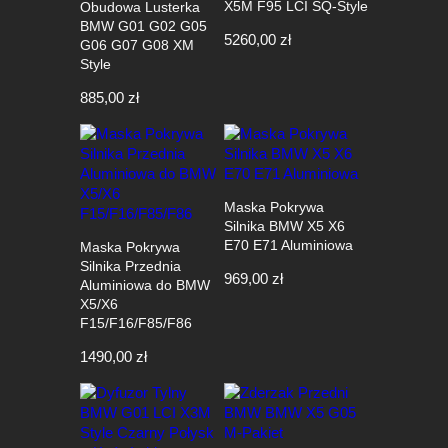
X5M F95 LCI SQ-Style
Obudowa Lusterka
BMW G01 G02 G05
5260,00
zł
G06 G07 G08 XM
Style
885,00
zł
Maska Pokrywa
Silnika BMW X5 X6
E70 E71 Aluminiowa
Maska Pokrywa
Silnika Przednia
969,00
zł
Aluminiowa do BMW
X5/X6
F15/F16/F85/F86
1490,00
zł