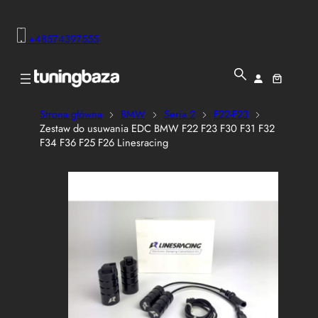
+48574397555
Strona główna
BMW
Seria 2
F22-F23
Zestaw do usuwania EDC BMW F22 F23 F30 F31 F32
F34 F36 F25 F26 Linesracing