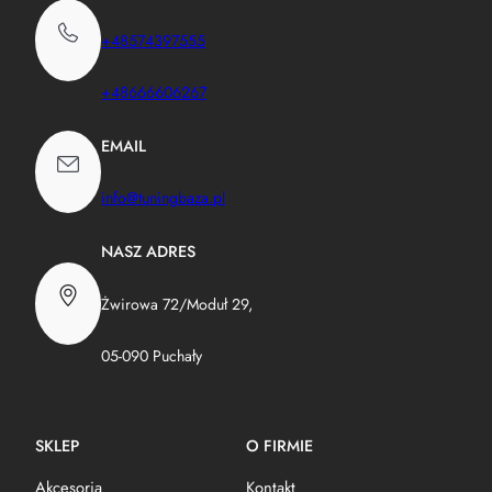
+48574397555
+48666606267
EMAIL
info@tuningbaza.pl
NASZ ADRES
Żwirowa 72/Moduł 29,
05-090 Puchały
SKLEP
O FIRMIE
Akcesoria
Kontakt