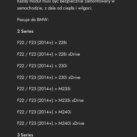
Każdy moduł musi być bezpiecznie zamontowany w
F
3
samochodzie, z dala od ciepła i wilgoci.
1
Pasuje do BMW:
F
3
2 Series
2
F
F22 / F23 (2014+) > 228i
3
4
F22 / F23 (2014+) > 228i xDrive
F
3
F22 / F23 (2014+) > 230i
6
F
F22 / F23 (2014+) > 230i xDrive
2
5
F22 / F23 (2014+) > M235i
F
2
F22 / F23 (2014+) > M235i xDrive
6
L
F22 / F23 (2014+) > M240i
i
F22 / F23 (2014+) > M240i xDrive
n
e
3 Series
s