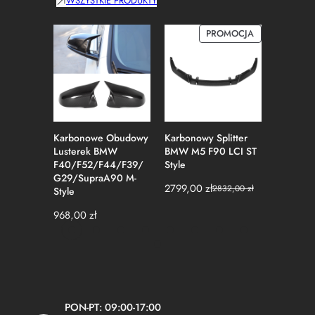
WSZYSTKIE PRODUKTY
PRODUKT
PROMOCJA
W
PROMOCJI
Karbonowe Obudowy
Karbonowy Splitter
Karbono
Lusterek BMW
BMW M5 F90 LCI ST
Błotnik
F40/F52/F44/F39/
Style
G82 G8
G29/SupraA90 M-
2799,00
zł
695,00
z
2832,00
zł
Style
Pierwotna
Aktualna
cena
cena
968,00
zł
wynosiła:
wynosi:
2832,00 zł.
2799,00 zł.
PON-PT: 09:00-17:00