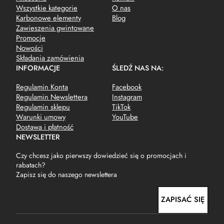
Wszystkie kategorie
O nas
Karbonowe elementy
Blog
Zawieszenia gwintowane
Promocje
Nowości
Składania zamówienia
INFORMACJE
ŚLEDŹ NAS NA:
Regulamin Konta
Facebook
Regulamin Newslettera
Instagram
Regulamin sklepu
TikTok
Warunki umowy
YouTube
Dostawa i płatność
NEWSLETTER
Czy chcesz jako pierwszy dowiedzieć się o promocjach i
rabatach?
Zapisz się do naszego newslettera
E
ZAPISAĆ SIĘ
m
a
i