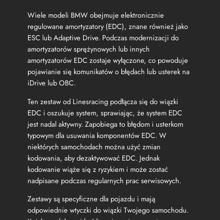
s
Wiele modeli BMW obejmuje elektronicznie
u
w
regulowane amortyzatory (EDC), znane również jako
a
ESC lub Adaptive Drive. Podczas modernizacji do
n
amortyzatorów sprężynowych lub innych
i
amortyzatorów EDC zostaje wyłączone, co powoduje
a
pojawianie się komunikatów o błędach lub usterek na
E
iDrive lub OBC.
D
C
Ten zestaw od Linesracing podłącza się do wiązki
B
EDC i oszukuje system, sprawiając, że system EDC
M
jest nadal aktywny. Zapobiega to błędom i usterkom
W
F
typowym dla usuwania komponentów EDC. W
2
niektórych samochodach można użyć zmian
2
kodowania, aby dezaktywować EDC. Jednak
F
kodowanie wiąże się z ryzykiem i może zostać
2
nadpisane podczas regularnych prac serwisowych.
3
F
Zestawy są specyficzne dla pojazdu i mają
3
odpowiednie wtyczki do wiązki Twojego samochodu.
0