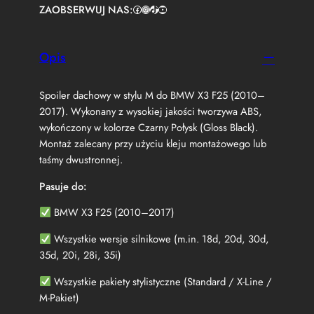
ZAOBSERWUJ NAS:
Facebook
https://www.instagram.com/tuningbaza.pl
https://www.tiktok.com/@tuningbaza.pl
YouTube
e
r
L
o
Opis
t
k
Spoiler dachowy w stylu M do BMW X3 F25 (2010–
a
D
2017). Wykonany z wysokiej jakości tworzywa ABS,
a
wykończony w kolorze Czarny Połysk (Gloss Black).
c
Montaż zalecany przy użyciu kleju montażowego lub
h
taśmy dwustronnej.
o
w
Pasuje do:
a
B
BMW X3 F25 (2010–2017)
M
W
Wszystkie wersje silnikowe (m.in. 18d, 20d, 30d,
X
35d, 20i, 28i, 35i)
3
F
Wszystkie pakiety stylistyczne (Standard / X-Line /
2
M-Pakiet)
5