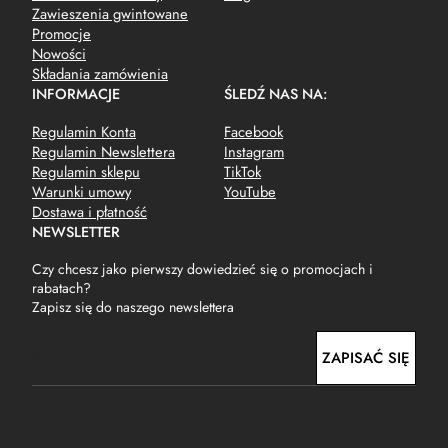
Zawieszenia gwintowane
Promocje
Nowości
Składania zamówienia
INFORMACJE
ŚLEDŹ NAS NA:
Regulamin Konta
Facebook
Regulamin Newslettera
Instagram
Regulamin sklepu
TikTok
Warunki umowy
YouTube
Dostawa i płatność
NEWSLETTER
Czy chcesz jako pierwszy dowiedzieć się o promocjach i
rabatach?
Zapisz się do naszego newslettera
E
ZAPISAĆ SIĘ
m
a
i
l