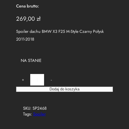
Cena brutto:
269,00
zł
Spoiler dachu BMW X3 F25 M-Style Czarny Połysk
2011-2018
NA STANIE
i
+
-
l
o
Dodaj do koszyka
ś
ć
S
SKU:
SP2468
p
Tags:
Spoiler
o
i
l