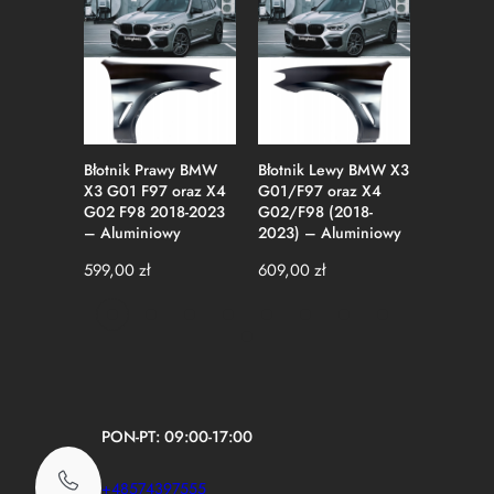
Błotnik Prawy BMW
Błotnik Lewy BMW X3
Karbonow
X3 G01 F97 oraz X4
G01/F97 oraz X4
(Nerki)
G02 F98 2018-2023
G02/F98 (2018-
Przedlift
– Aluminiowy
2023) – Aluminiowy
Perform
599,00
zł
609,00
zł
1550,0
PON-PT: 09:00-17:00
+48574397555