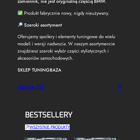
n
zamiennik, nie jest oryginalną częścią BMW.
y
Produkt fabrycznie nowy, nigdy nieużywany.
P
o
Szeroki asortyment
ł
y
Oferujemy spoilery i elementy tuningowe do wielu
s
modeli i wersji nadwozia. W naszym asortymencie
k
S
znajdziesz szeroki wybór części stylistycznych i
p
akcesoriów samochodowych.
o
j
SKLEP TUNINGBAZA
l
e
Opinie (0)
r
BESTSELLERY
WSZYSTKIE PRODUKTY