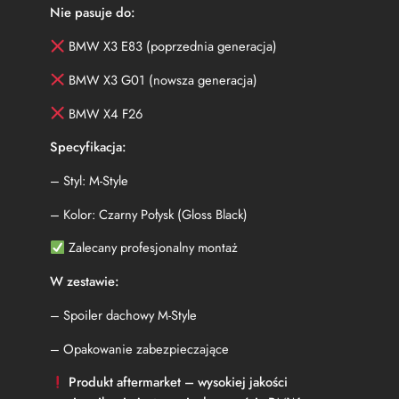
(
Nie pasuje do:
2
0
BMW X3 E83 (poprzednia generacja)
1
BMW X3 G01 (nowsza generacja)
0
-
BMW X4 F26
2
0
Specyfikacja:
1
7
– Styl: M-Style
)
M
– Kolor: Czarny Połysk (Gloss Black)
-
S
Zalecany profesjonalny montaż
t
y
W zestawie:
l
e
– Spoiler dachowy M-Style
C
z
– Opakowanie zabezpieczające
a
Produkt aftermarket – wysokiej jakości
r