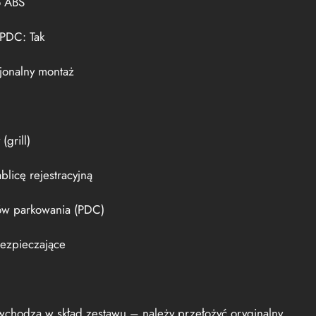
o ABS
 PDC: Tak
jonalny montaż
(grill)
blicę rejestracyjną
ów parkowania (PDC)
ezpieczające
chodzą w skład zestawu – należy przełożyć oryginalny