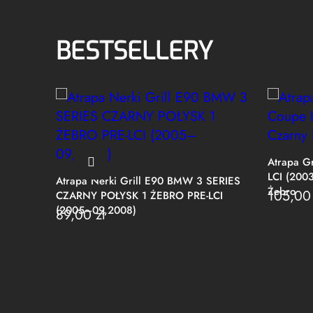
BESTSELLERY
Atrapa G
LCI (2003
Atrapa Nerki Grill E90 BMW 3 SERIES
Żebro
105,0
CZARNY POŁYSK 1 ŻEBRO PRE-LCI
(2005–09,2008)
89,00
zł