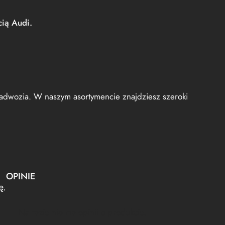
cią Audi.
nadwozia. W naszym asortymencie znajdziesz szeroki
OPINIE
ę.
Na razie nie ma opinii o produkcie.