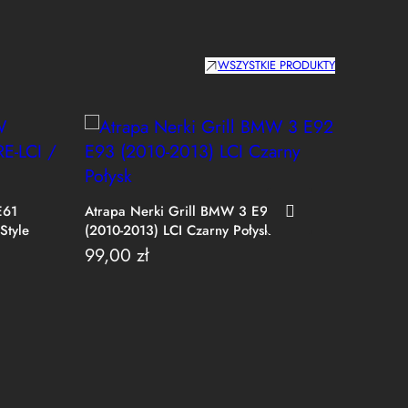
WSZYSTKIE PRODUKTY
E61
Atrapa Nerki Grill BMW 3 E92 E93
Atrapa
Style
(2010-2013) LCI Czarny Połysk
(2006-2
Style
99,00
zł
99,0