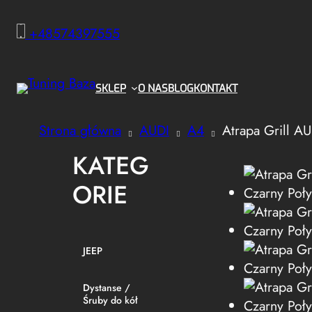
+48574397555
SKLEP
O NAS
BLOG
KONTAKT
Strona główna
AUDI
A4
Atrapa Grill AU
KATEG
ORIE
JEEP
Dystanse /
Śruby do kół