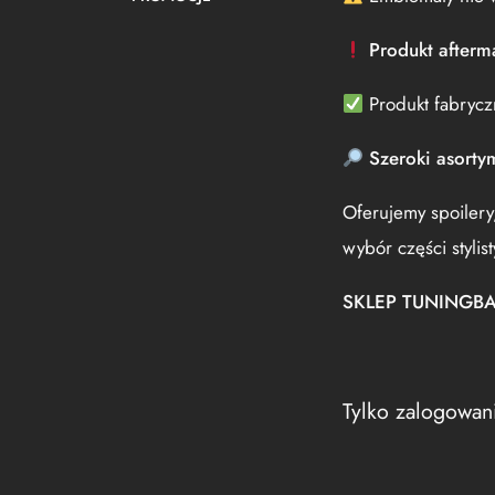
Produkt afterma
Produkt fabrycz
Szeroki asorty
Oferujemy spoilery
wybór części styli
SKLEP TUNINGB
Tylko zalogowani