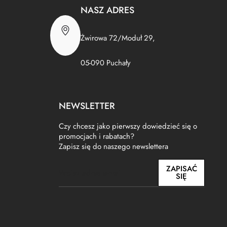
NASZ ADRES
Żwirowa 72/Moduł 29,
05-090 Puchały
NEWSLETTER
Czy chcesz jako pierwszy dowiedzieć się o
promocjach i rabatach?
Zapisz się do naszego newslettera
E
ZAPISAĆ
m
SIĘ
a
i
l