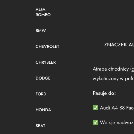
ALFA
ROMEO
BMW
ZNACZEK AU
CHEVROLET
CHRYSLER
Atrapa chłodnicy (g
wykończony w pełny
DODGE
Pasuje do:
FORD
Audi A4 B8 Face
HONDA
Wersje nadwozia
SEAT