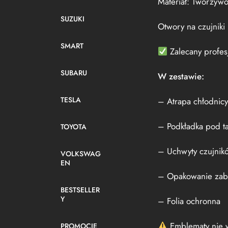
Materiał: Tworzyw
SUZUKI
Otwory na czujniki
SMART
Zalecany profes
SUBARU
W zestawie:
TESLA
– Atrapa chłodnicy 
– Podkładka pod ta
TOYOTA
– Uchwyty czujnik
VOLKSWAG
EN
– Opakowanie zab
BESTSELLER
Y
– Folia ochronna
Emblematy nie w
PROMOCJE