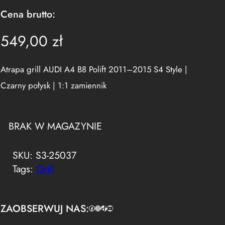
Cena brutto:
549,00
zł
Atrapa grill AUDI A4 B8 Polift 2011–2015 S4 Style |
Czarny połysk | 1:1 zamiennik
BRAK W MAGAZYNIE
SKU:
S3-25037
Tags:
Grill
ZAOBSERWUJ NAS:
Facebook
https://www.instagram.com/tuningbaza.pl
https://www.tiktok.com/@tuningbaza.pl
YouTube