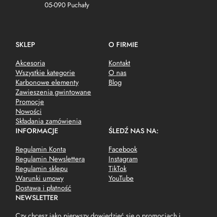
05-090 Puchały
SKLEP
O FIRMIE
Akcesoria
Kontakt
Wszystkie kategorie
O nas
Karbonowe elementy
Blog
Zawieszenia gwintowane
Promocje
Nowości
Składania zamówienia
INFORMACJE
ŚLEDŹ NAS NA:
Regulamin Konta
Facebook
Regulamin Newslettera
Instagram
Regulamin sklepu
TikTok
Warunki umowy
YouTube
Dostawa i płatność
NEWSLETTER
Czy chcesz jako pierwszy dowiedzieć się o promocjach i