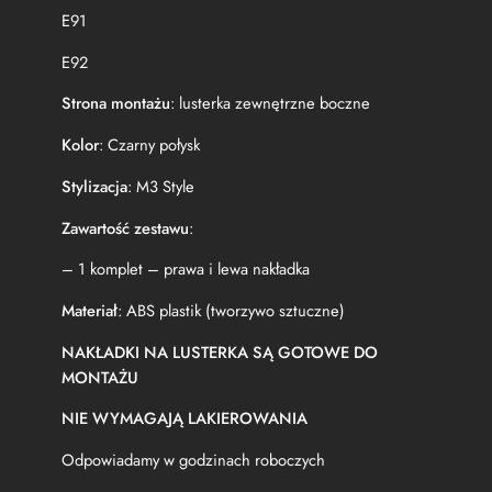
E
E91
9
3
E92
P
Strona montażu
: lusterka zewnętrzne boczne
r
z
Kolor
: Czarny połysk
e
d
Stylizacja
: M3 Style
l
i
Zawartość zestawu
:
f
t
– 1 komplet – prawa i lewa nakładka
M
3
Materiał
: ABS plastik (tworzywo sztuczne)
S
t
NAKŁADKI NA LUSTERKA SĄ GOTOWE DO
y
MONTAŻU
l
e
NIE WYMAGAJĄ LAKIEROWANIA
C
z
Odpowiadamy w godzinach roboczych
a