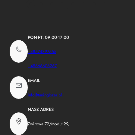
PON-PT: 09:00-17:00
+48574397555
+48666606267
EMAIL
info@tuningbaza.pl
NASZ ADRES
Żwirowa 72/Moduł 29,