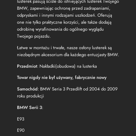
o
lusterek pasują ściśle do istniejących lusterek Twojego
w
BMW, zapewniając ochronę przed zadrapaniami,
a
odpryskami i innymi rodzajami uszkodzeń. Oferują
l
one nie tylko praktyczne korzyści, ale także dodają
u
odrobinę wyrafinowania do ogólnego wyglądu
s
Twojego pojazdu.
t
e
Łatwe w montażu i trwałe, nasze osłony lusterek są
r
niezbędnym akcesorium dla każdego entuzjasty BMW.
k
a
Przedmiot
: Nakładki(obudowa) na lusterka
B
M
Towar nigdy nie był używany, fabrycznie nowy
W
E
Samochód
: BMW Seria 3 Przedlift od 2004 do 2009
9
roku produkcji
0
E
BMW Serii 3
:
9
1
E93
E
9
E90
2