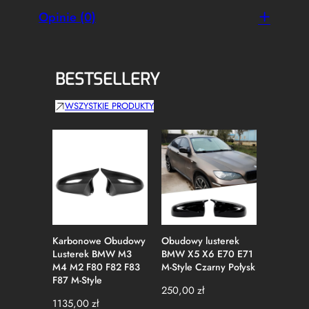
r
Opinie (0)
n
e
BESTSELLERY
WSZYSTKIE PRODUKTY
Karbonowe Obudowy
Obudowy lusterek
Obudowy
Lusterek BMW M3
BMW X5 X6 E70 E71
BMW E9
M4 M2 F80 F82 F83
M-Style Czarny Połysk
E93 Polif
F87 M-Style
Czarny P
250,00
zł
1135,00
zł
79,00
zł