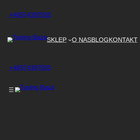
+48574397555
SKLEP
O NAS
BLOG
KONTAKT
+48574397555