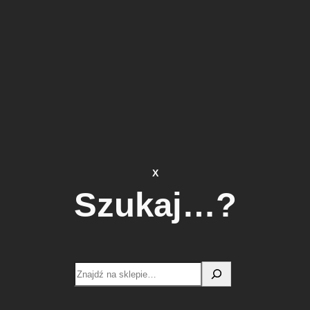
X
Szukaj…?
Search