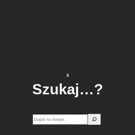
X
Szukaj…?
Search