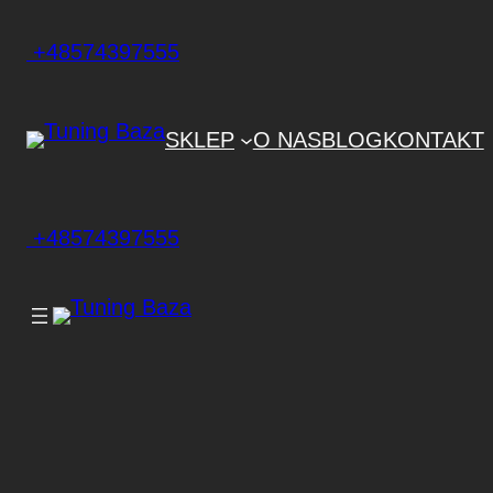
+48574397555
SKLEP
O NAS
BLOG
KONTAKT
+48574397555