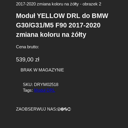
Moduł YELLOW DRL do BMW
G30/G31/M5 F90 2017-2020
zmiana koloru na żółty
Cena brutto:
539,00
zł
BRAK W MAGAZYNIE
SKU:
DRYM02518
Tags:
Moduł DRL
Facebook
https://www.instagram.com/tuningbaza.pl
https://www.tiktok.com/@tuningbaza.pl
YouTube
ZAOBSERWUJ NAS: