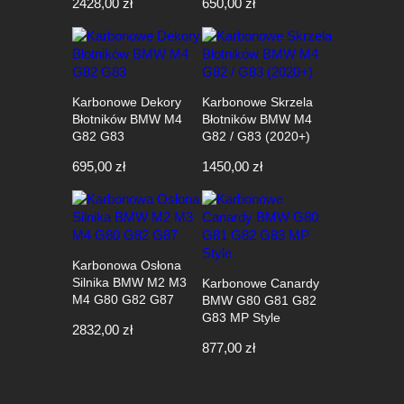
2428,00
zł
650,00
zł
Karbonowe Dekory
Karbonowe Skrzela
Błotników BMW M4
Błotników BMW M4
G82 G83
G82 / G83 (2020+)
695,00
zł
1450,00
zł
Karbonowa Osłona
Silnika BMW M2 M3
Karbonowe Canardy
M4 G80 G82 G87
BMW G80 G81 G82
G83 MP Style
2832,00
zł
877,00
zł