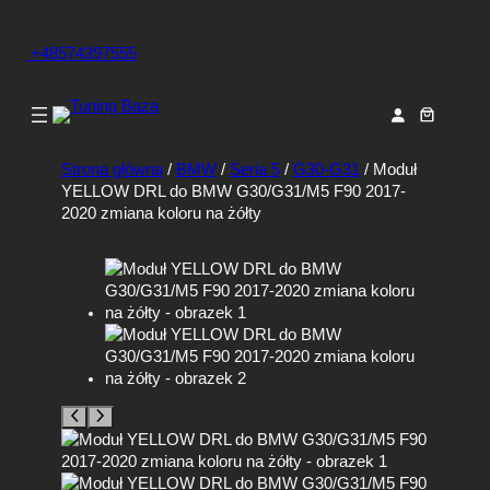
+48574397555
Strona główna
/
BMW
/
Seria 5
/
G30-G31
/ Moduł
YELLOW DRL do BMW G30/G31/M5 F90 2017-
2020 zmiana koloru na żółty