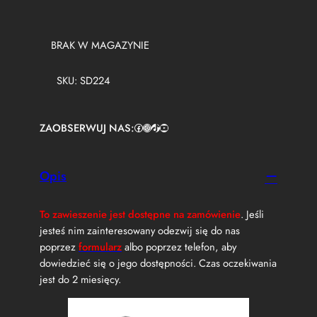
BRAK W MAGAZYNIE
SKU:
SD224
ZAOBSERWUJ NAS:
Facebook
https://www.instagram.com/tuningbaza.pl
https://www.tiktok.com/@tuningbaza.pl
YouTube
Opis
To zawieszenie jest dostępne na zamówienie
. Jeśli
jesteś nim zainteresowany odezwij się do nas
poprzez
formularz
albo poprzez telefon, aby
dowiedzieć się o jego dostępności. Czas oczekiwania
jest do 2 miesięcy.