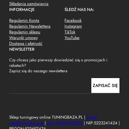
Składania zamówienia
INFORMACJE
ŚLEDŹ NAS NA:
Regulamin Konta
Facebook
Regulamin Newslettera
Instagram
Regulamin sklepu
TikTok
Warunki umowy
YouTube
Dostawa i płatność
NEWSLETTER
Czy chcesz jako pierwszy dowiedzieć się o promocjach i
rabatach?
Zapisz się do naszego newslettera
E
ZAPISAĆ SIĘ
m
a
i
l
Sklep tuningowy online TUNINGBAZA.PL |
E-mail:
info@tuningbaza.pl
|
Tel: +48574397555
| NIP:5223241424 |
REGON:523697476