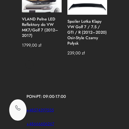
VLAND Pełne LED
Spoiler Lotka Klapy
Spoiler 
Reflektory do VW
VW Golf 7 / 7.5 /
Dachowa
MK7/Golf 7 (2012–
GTI / R (2012–2020)
MK6 (20
2017)
Osir-Style Czarny
OEM-Styl
Połysk
Połysk
1799,00
zł
239,00
zł
229,00
z
PON-PT: 09:00-17:00
+48574397555
+48666606267