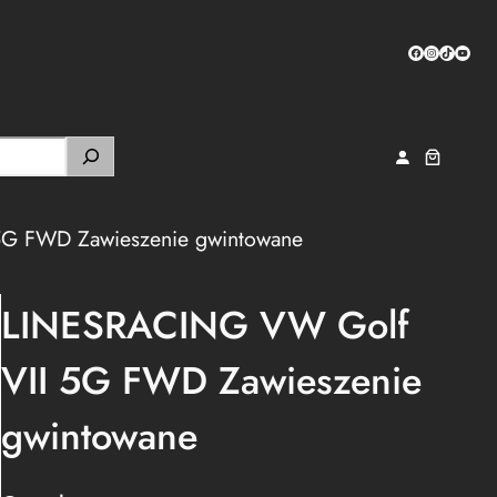
Facebook
Instagram
TikTok
YouTub
G FWD Zawieszenie gwintowane
LINESRACING VW Golf
VII 5G FWD Zawieszenie
gwintowane