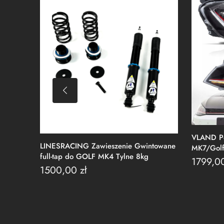
VLAND Pe
LINESRACING Zawieszenie Gwintowane
MK7/Golf
full-tap do GOLF MK4 Tylne 8kg
1799,0
1500,00
zł