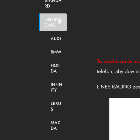
STANDA
RD
LINESRA
CING
AUDI
BMW
To zawieszenie je
HON
telefon, aby dowie
DA
INFIN
LINES RACING zes
ITY
LEXU
S
MAZ
DA