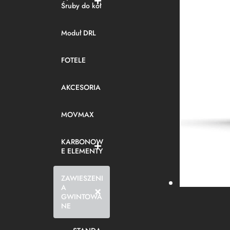
Śruby do kół
Moduł DRL
FOTELE
AKCESORIA
MOVMAX
KARBONOW
E ELEMENTY
ZAWIESZENI
A
GWINTOWA
NE