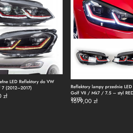
łne LED Reflektory do VW
Reflektory lampy przednie LE
 7 (2012–2017)
Golf VII / Mk7 / 7.5 – styl R
0
zł
2017)
1699,00
zł