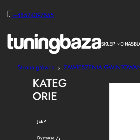
+48574397555
SKLEP
O NAS
BL
Strona główna
ZAWIESZENIA GWINTOWA
KATEG
ORIE
JEEP
Dystanse /