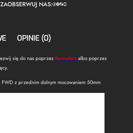
ZAOBSERWUJ NAS:
Facebook
https://www.instagram.com/tuningbaza.pl
https://www.tiktok.com/@tuningbaza.pl
YouTube
WE
OPINIE (0)
odezwij się do nas poprzez
formularz
albo poprzez
ęcy.
 5G FWD z przednim dolnym mocowaniem 50mm