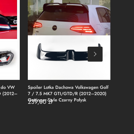
D do VW
Spoiler Lotka Dachowa Volkswagen Golf
Spoiler
ED (2012–
7 / 7.5 MK7 GTI/GTD/R (2012–2020)
Volkswa
Oettinger-Style Czarny Połysk
Połysk
239,00
zł
225,