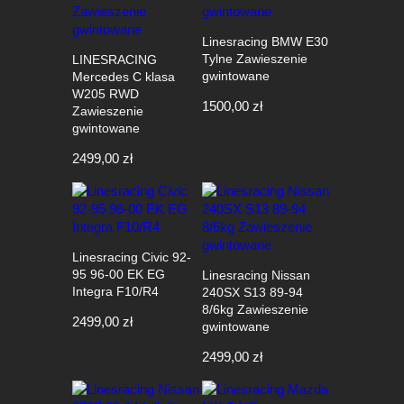
Linesracing BMW E30
Tylne Zawieszenie
LINESRACING
gwintowane
Mercedes C klasa
W205 RWD
1500,00
zł
Zawieszenie
gwintowane
2499,00
zł
Linesracing Civic 92-
95 96-00 EK EG
Linesracing Nissan
Integra F10/R4
240SX S13 89-94
8/6kg Zawieszenie
2499,00
zł
gwintowane
2499,00
zł