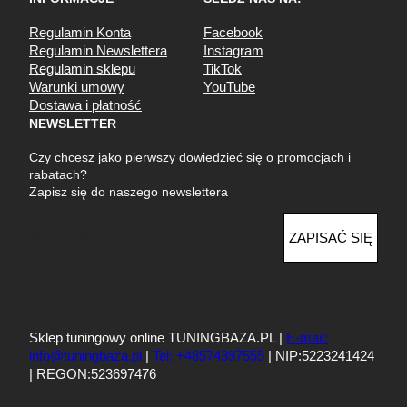
Regulamin Konta
Facebook
Regulamin Newslettera
Instagram
Regulamin sklepu
TikTok
Warunki umowy
YouTube
Dostawa i płatność
NEWSLETTER
Czy chcesz jako pierwszy dowiedzieć się o promocjach i
rabatach?
Zapisz się do naszego newslettera
E
ZAPISAĆ SIĘ
m
a
i
l
Sklep tuningowy online TUNINGBAZA.PL |
E-mail:
info@tuningbaza.pl
|
Tel: +48574397555
| NIP:5223241424
| REGON:523697476