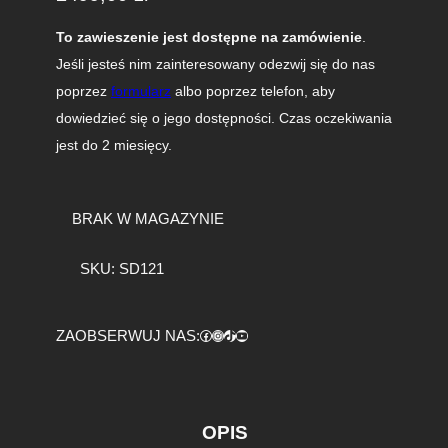
To zawieszenie jest dostępne na zamówienie
.
Jeśli jesteś nim zainteresowany odezwij się do nas
poprzez
formularz
albo poprzez telefon, aby
dowiedzieć się o jego dostępności. Czas oczekiwania
jest do 2 miesięcy.
BRAK W MAGAZYNIE
SKU:
SD121
Facebook
https://www.instagram.com/tuningbaza.pl
https://www.tiktok.com/@tuningbaza.pl
YouTube
ZAOBSERWUJ NAS:
OPIS