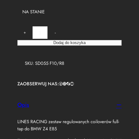
NA STANIE
i
+
-
l
o
Dodaj do koszyka
ś
ć
L
SKU:
SD055 F10/R8
I
N
E
ZAOBSERWUJ NAS:
Facebook
https://www.instagram.com/tuningbaza.pl
https://www.tiktok.com/@tuningbaza.pl
YouTube
S
R
A
C
Opis
I
N
LINES RACING zestaw regulowanych coiloverów full-
G
B
tap do BMW Z4 E85
M