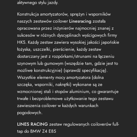
aktywnego stylu jazdy.
w
a
Konstrukcja amortyzatorów, sprężyn i wsporników
n
naszych zestawów coilover
Linesracing
została
e
opracowana przez inżynierów najmocniej znanej z
sukcesów w różnych dyscyplinach wyścigowych firmy
HKS. Każdy zestaw zawiera wysokiej jakości japońskie
łożyska, uszczelki, pierścienie, każdy zestaw
dostarczany jest z rozpórkami/strunami na łączeniu
szynowym lub gumowym (wszędzie tam, gdzie jest to
możliwe konstrukcyjnie) (sprawdź specyfikację).
Wszystkie elementy mocy amortyzatora (dolna
szczęka, wsporniki, nakrętki) wykonane są ze
wzmocnionej stali i stopów aluminium, co gwarantuje
trwałe i bezproblemowe użytkowanie tego zestawu
zawieszenia coilover w każdych warunkach
pogodowych.
LINES RACING
zestaw regulowanych coiloverów full-
tap do BMW Z4 E85