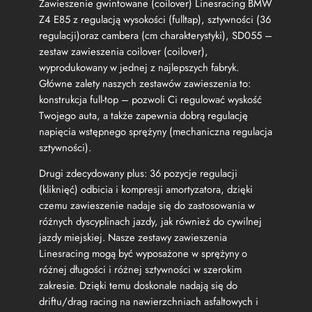
Zawieszenie gwintowane (coilover) Linesracing BMW
W
Z
Z4 E85 z regulacją wysokości (fulltap), sztywności (36
4
regulacji)oraz cambera (cm charakterystyki), SD055 –
E
zestaw zawieszenia coilover (coilover),
8
wyprodukowany w jednej z najlepszych fabryk.
5
Główne zalety naszych zestawów zawieszenia to:
Z
konstrukcja full-top – pozwoli Ci regulować wyskość
a
Twojego auta, a także zapewnia dobrą regulację
w
i
napięcia wstępnego sprężyny (mechaniczna regulacja
e
sztywności).
s
z
Drugi zdecydowany plus: 36 pozycje regulacji
e
(kliknięć) odbicia i kompresji amortyzatora, dzięki
n
czemu zawieszenie nadaje się do zastosowania w
i
różnych dyscyplinach jazdy, jak również do cywilnej
e
jazdy miejskiej. Nasze zestawy zawieszenia
g
Linesracing mogą być wyposażone w sprężyny o
w
i
różnej długości i różnej sztywności w szerokim
n
zakresie. Dzięki temu doskonale nadają się do
t
driftu/drag racing na nawierzchniach asfaltowych i
o