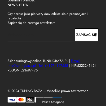
Dostawa i płatność
NEWSLETTER
Czy chcesz jako pierwszy dowiedzieć się o promocjach i
rabatach?
Zapisz się do naszego newslettera
E
ZAPISAĆ SIĘ
m
a
i
l
Sklep tuningowy online TUNINGBAZA.PL |
E-mail:
info@tuningbaza.pl
|
Tel: +48574397555
| NIP:5223241424 |
REGON:523697476
© 2024 TUNING BAZA – Wszelkie prawa zastrzeżone.
Pokaż Kategorię