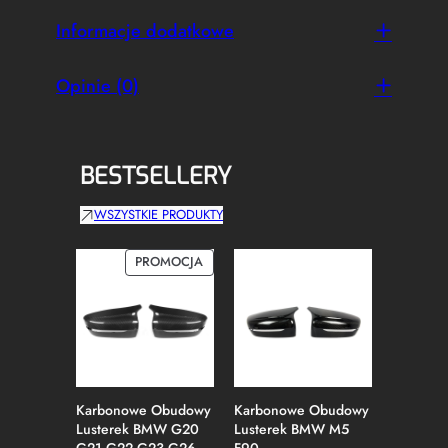
Informacje dodatkowe
Opinie (0)
BESTSELLERY
WSZYSTKIE PRODUKTY
PRODUKT
PROMOCJA
W
PROMOCJI
Karbonowe Obudowy
Karbonowe Obudowy
Obudowy
Lusterek BMW G20
Lusterek BMW M5
BMW X3 