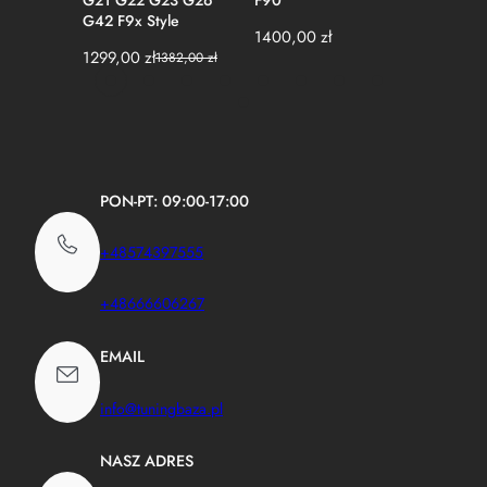
G21 G22 G23 G26
F90
G05 G07
G42 F9x Style
Czarny P
1400,00
zł
1299,00
zł
129,00
z
1382,00
zł
Pierwotna
Aktualna
cena
cena
wynosiła:
wynosi:
1382,00 zł.
1299,00 zł.
PON-PT: 09:00-17:00
+48574397555
+48666606267
EMAIL
info@tuningbaza.pl
NASZ ADRES