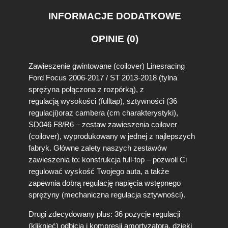
G
INFORMACJE DODATKOWE
F
o
r
OPINIE (0)
d
F
Zawieszenie gwintowane (coilover) Linesracing
o
c
Ford Focus 2006-2017 / ST 2013-2018 (tylna
u
sprężyna połączona z rozpórką), z
s
regulacją wysokości (fulltap), sztywności (36
2
regulacji)oraz cambera (cm charakterystyki),
0
SD046 F8/R6 – zestaw zawieszenia coilover
0
(coilover), wyprodukowany w jednej z najlepszych
6
fabryk. Główne zalety naszych zestawów
-
2
zawieszenia to: konstrukcja full-top – pozwoli Ci
0
regulować wyskość Twojego auta, a także
1
zapewnia dobrą regulację napięcia wstępnego
7
sprężyny (mechaniczna regulacja sztywności).
/
S
Drugi zdecydowany plus: 36 pozycje regulacji
T
(kliknięć) odbicia i kompresji amortyzatora, dzięki