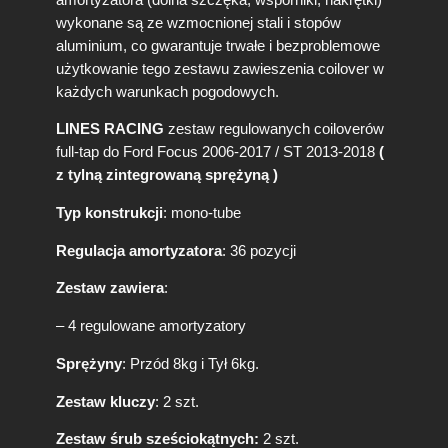
n
wykonane są ze wzmocnionej stali i stopów
t
aluminium, co gwarantuje trwałe i bezproblemowe
o
użytkowanie tego zestawu zawieszenia coilover w
w
każdych warunkach pogodowych.
a
n
LINES RACING
zestaw regulowanych coiloverów
e
full-tap do Ford Focus 2006-2017 / ST 2013-2018
(
z tylną zintegrowaną sprężyną )
Typ konstrukcji
: mono-tube
Regulacja amortyzatora
: 36 pozycji
Zestaw zawiera
:
– 4 regulowane amortyzatory
Sprężyny
: Przód 8kg i Tył 6kg.
Zestaw kluczy
: 2 szt.
Zestaw śrub sześciokątnych:
2 szt.