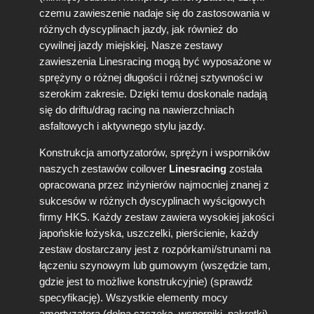
2
czemu zawieszenie nadaje się do zastosowania w
0
różnych dyscyplinach jazdy, jak również do
1
3
cywilnej jazdy miejskiej. Nasze zestawy
-
zawieszenia Linesracing mogą być wyposażone w
2
sprężyny o różnej długości i różnej sztywności w
0
szerokim zakresie. Dzięki temu doskonale nadają
1
się do driftu/drag racing na nawierzchniach
8
asfaltowych i aktywnego stylu jazdy.
Z
a
Konstrukcja amortyzatorów, sprężyn i wsporników
w
naszych zestawów coilover
Linesracing
została
i
opracowana przez inżynierów najmocniej znanej z
e
s
sukcesów w różnych dyscyplinach wyścigowych
z
firmy HKS. Każdy zestaw zawiera wysokiej jakości
e
japońskie łożyska, uszczelki, pierścienie, każdy
n
zestaw dostarczany jest z rozpórkami/strunami na
i
łączeniu szynowym lub gumowym (wszędzie tam,
e
gdzie jest to możliwe konstrukcyjnie) (sprawdź
g
w
specyfikację). Wszystkie elementy mocy
i
amortyzatora (dolna szczęka, wsporniki, nakrętki)