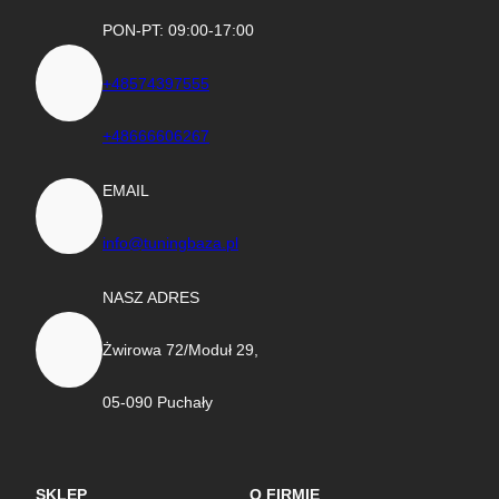
PON-PT: 09:00-17:00
+48574397555
+48666606267
EMAIL
info@tuningbaza.pl
NASZ ADRES
Żwirowa 72/Moduł 29,
05-090 Puchały
SKLEP
O FIRMIE