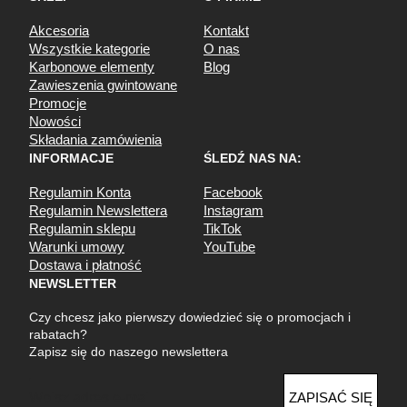
Akcesoria
Kontakt
Wszystkie kategorie
O nas
Karbonowe elementy
Blog
Zawieszenia gwintowane
Promocje
Nowości
Składania zamówienia
INFORMACJE
ŚLEDŹ NAS NA:
Regulamin Konta
Facebook
Regulamin Newslettera
Instagram
Regulamin sklepu
TikTok
Warunki umowy
YouTube
Dostawa i płatność
NEWSLETTER
Czy chcesz jako pierwszy dowiedzieć się o promocjach i
rabatach?
Zapisz się do naszego newslettera
E
ZAPISAĆ SIĘ
m