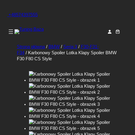
+48574397555
Strona główna
/
BMW
/
Seria 3
/
F30-F31-
F34
/ Karbonowy Spoiler Lotka Klapy Spoiler BMW
F30 F80 CS Style