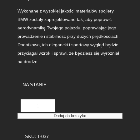
Wykonane z wysokiej jakości materiałów spojlery
BMW zostały zaprojektowane tak, aby poprawić
aerodynamikę Twojego pojazdu, poprawiając jego
prowadzenie i stabilność przy dużych prędkościach.
Dodatkowo, ich elegancki i sportowy wygląd będzie
przyciągał wzrok i sprawi, że będziesz się wyróżniał
na drodze.
NA STANIE
i
l
o
Dodaj do koszyka
ś
ć
K
SKU:
T-037
a