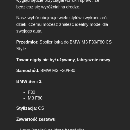
wygląd będzie przyciągał wzrok i sprawi, że
p
będziesz się wyróżniał na drodze.
y
S
Nasz wybór obejmuje wiele stylów i wykończeń,
p
dzięki czemu możesz znaleźć idealny model dla
o
swojego auta.
i
l
Przedmiot
: Spoiler lotka do BMW M3 F30/F80 CS
e
Style
r
B
Towar nigdy nie był używany, fabrycznie nowy
M
W
Samochód
: BMW M3 F30/F80
F
3
BMW Serii 3
:
0
F
F30
8
M3 F80
0
C
Stylizacja
: CS
S
Zawartość zestawu
:
S
t