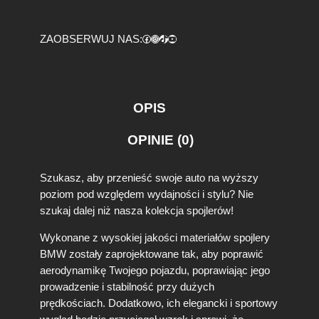
r
b
Facebook
https://www.instagram.com/tuningbaza.pl
https://www.tiktok.com/@tuningbaza.pl
YouTube
ZAOBSERWUJ NAS:
o
n
o
w
y
OPIS
S
p
OPINIE (0)
o
i
l
Szukasz, aby przenieść swoje auto na wyższy
e
poziom pod względem wydajności i stylu? Nie
r
szukaj dalej niż nasza kolekcja spojlerów!
L
o
Wykonane z wysokiej jakości materiałów spojlery
t
BMW zostały zaprojektowane tak, aby poprawić
k
a
aerodynamikę Twojego pojazdu, poprawiając jego
K
prowadzenie i stabilność przy dużych
l
prędkościach. Dodatkowo, ich elegancki i sportowy
a