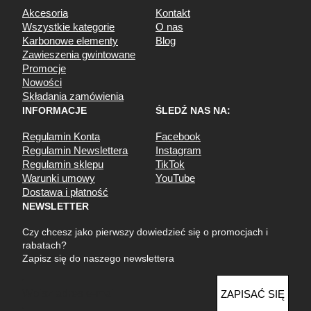
Akcesoria
Kontakt
Wszystkie kategorie
O nas
Karbonowe elementy
Blog
Zawieszenia gwintowane
Promocje
Nowości
Składania zamówienia
INFORMACJE
ŚLEDŹ NAS NA:
Regulamin Konta
Facebook
Regulamin Newslettera
Instagram
Regulamin sklepu
TikTok
Warunki umowy
YouTube
Dostawa i płatność
NEWSLETTER
Czy chcesz jako pierwszy dowiedzieć się o promocjach i
rabatach?
Zapisz się do naszego newslettera
E
ZAPISAĆ SIĘ
m