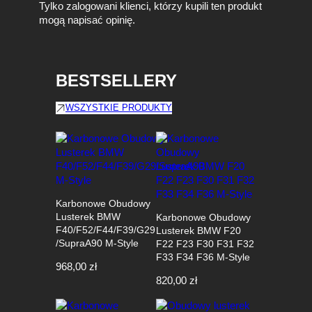
Tylko zalogowani klienci, którzy kupili ten produkt
mogą napisać opinię.
BESTSELLERY
WSZYSTKIE PRODUKTY
Karbonowe Obudowy
Lusterek BMW
Karbonowe Obudowy
F40/F52/F44/F39/G29
Lusterek BMW F20
/SupraA90 M-Style
F22 F23 F30 F31 F32
F33 F34 F36 M-Style
968,00
zł
820,00
zł