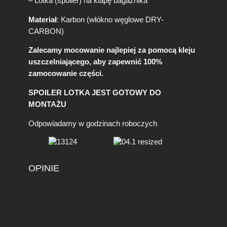
– Lotka (spoiler) na klapę bagażnika
y
l
Materiał
: Karbon (włókno węglowe DRY-
e
CARBON)
Zalecamy mocowanie najlepiej za pomocą kleju
uszczelniającego, aby zapewnić 100%
zamocowanie części.
SPOILER LOTKA JEST GOTOWY DO
MONTAŻU
Odpowiadamy w godzinach roboczych
OPINIE
Na razie nie ma opinii o produkcie.