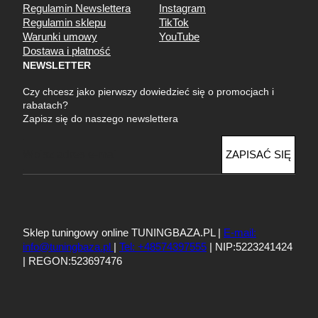
Regulamin Newslettera
Instagram
Regulamin sklepu
TikTok
Warunki umowy
YouTube
Dostawa i płatność
NEWSLETTER
Czy chcesz jako pierwszy dowiedzieć się o promocjach i
rabatach?
Zapisz się do naszego newslettera
E
ZAPISAĆ SIĘ
m
a
i
l
Sklep tuningowy online TUNINGBAZA.PL |
E-mail:
info@tuningbaza.pl
|
Tel: +48574397555
| NIP:5223241424
| REGON:523697476