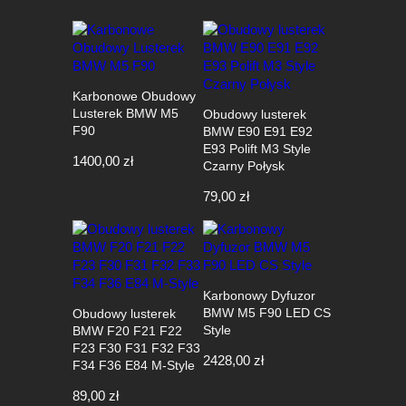
Karbonowe Obudowy
Lusterek BMW M5
Obudowy lusterek
F90
BMW E90 E91 E92
E93 Polift M3 Style
1400,00
zł
Czarny Połysk
79,00
zł
Karbonowy Dyfuzor
BMW M5 F90 LED CS
Obudowy lusterek
Style
BMW F20 F21 F22
F23 F30 F31 F32 F33
2428,00
zł
F34 F36 E84 M-Style
89,00
zł