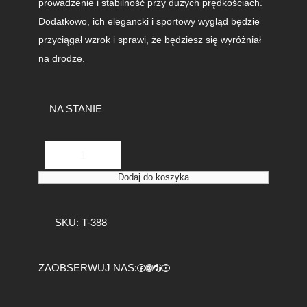
prowadzenie i stabilność przy dużych prędkościach.
Dodatkowo, ich elegancki i sportowy wygląd będzie
przyciągał wzrok i sprawi, że będziesz się wyróżniał
na drodze.
NA STANIE
i
l
o
Dodaj do koszyka
ś
ć
K
SKU:
T-388
a
r
b
Facebook
https://www.instagram.com/tuningbaza.pl
https://www.tiktok.com/@tuningbaza.pl
YouTube
ZAOBSERWUJ NAS:
o
n
o