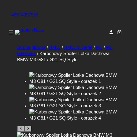
+48574397555
Strona główna
/
BMW
/
BMW M Serie
/
M3
/
M3
G80-G81
/ Karbonowy Spoiler Lotka Dachowa
BMW M3 G81 / G21 SQ Style