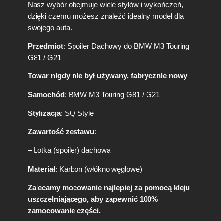
Nasz wybór obejmuje wiele stylów i wykończeń,
W
dzięki czemu możesz znaleźć idealny model dla
M
swojego auta.
3
G
Przedmiot
: Spoiler Dachowy do BMW M3 Touring
8
G81 / G21
1
/
Towar nigdy nie był używany, fabrycznie nowy
G
2
Samochód
: BMW M3 Touring G81 / G21
1
S
Stylizacja
: SQ Style
Q
S
Zawartość zestawu
:
t
y
– Lotka (spoiler) dachowa
l
e
Materiał
: Karbon (włókno węglowe)
Zalecamy mocowanie najlepiej za pomocą kleju
uszczelniającego, aby zapewnić 100%
zamocowanie części.