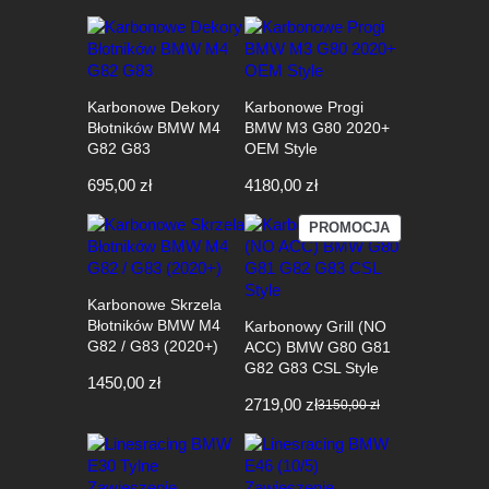
Karbonowe Dekory
Karbonowe Progi
Błotników BMW M4
BMW M3 G80 2020+
G82 G83
OEM Style
695,00
zł
4180,00
zł
PRODUKT
PROMOCJA
W
PROMOCJI
Karbonowe Skrzela
Błotników BMW M4
Karbonowy Grill (NO
G82 / G83 (2020+)
ACC) BMW G80 G81
G82 G83 CSL Style
1450,00
zł
2719,00
zł
3150,00
zł
Pierwotna
Aktualna
cena
cena
wynosiła:
wynosi:
3150,00 zł.
2719,00 zł.