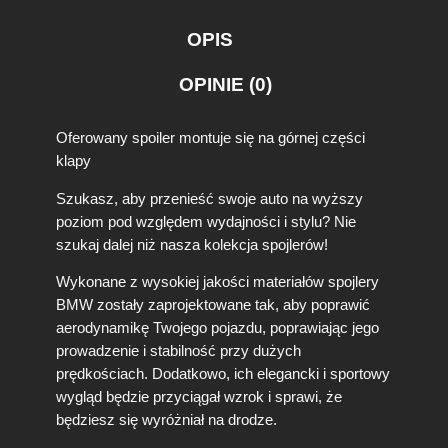
w
y
OPIS
S
p
OPINIE (0)
o
i
l
Oferowany spoiler montuje się na górnej części
e
klapy
r
L
Szukasz, aby przenieść swoje auto na wyższy
o
poziom pod względem wydajności i stylu? Nie
t
szukaj dalej niż nasza kolekcja spojlerów!
k
a
Wykonane z wysokiej jakości materiałów spojlery
D
BMW zostały zaprojektowane tak, aby poprawić
a
c
aerodynamikę Twojego pojazdu, poprawiając jego
h
prowadzenie i stabilność przy dużych
o
prędkościach. Dodatkowo, ich elegancki i sportowy
w
wygląd będzie przyciągał wzrok i sprawi, że
a
będziesz się wyróżniał na drodze.
B
M