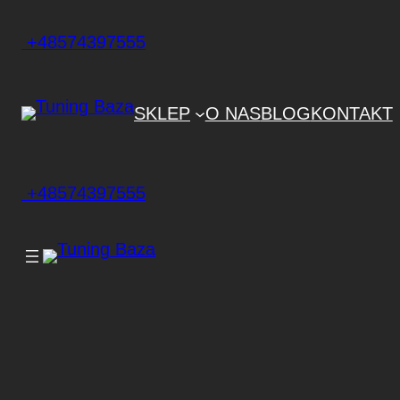
+48574397555
SKLEP
O NAS
BLOG
KONTAKT
+48574397555