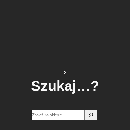
X
Szukaj…?
Search