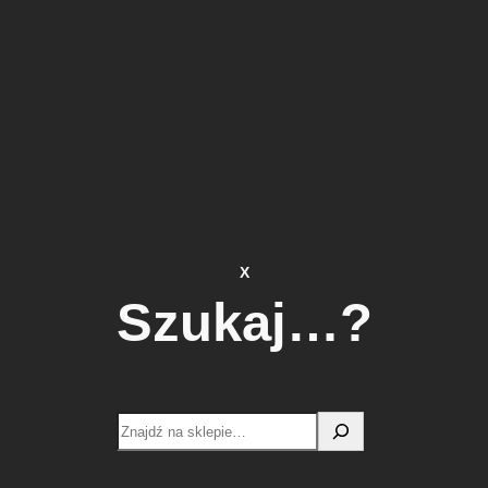
X
Szukaj…?
Search