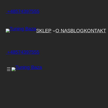
+48574397555
SKLEP
O NAS
BLOG
KONTAKT
+48574397555