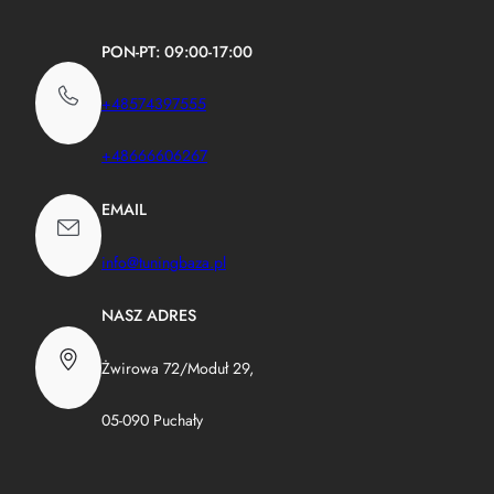
PON-PT: 09:00-17:00
+48574397555
+48666606267
EMAIL
info@tuningbaza.pl
NASZ ADRES
Żwirowa 72/Moduł 29,
05-090 Puchały