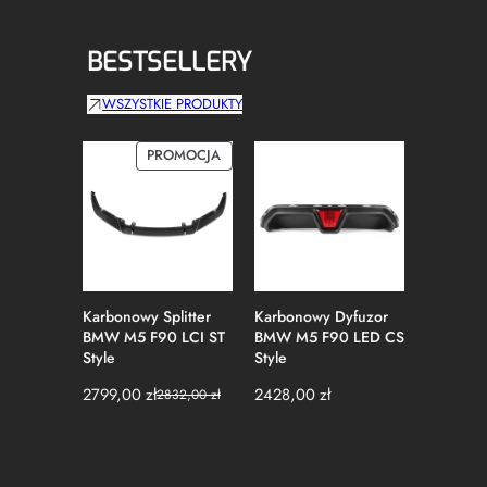
BESTSELLERY
WSZYSTKIE PRODUKTY
PRODUKT
PROMOCJA
W
PROMOCJI
Karbonowy Splitter
Karbonowy Dyfuzor
Karbonow
BMW M5 F90 LCI ST
BMW M5 F90 LED CS
BMW G8
Style
Style
Style
2799,00
zł
2428,00
zł
650,00
2832,00
zł
Pierwotna
Aktualna
cena
cena
wynosiła:
wynosi:
2832,00 zł.
2799,00 zł.