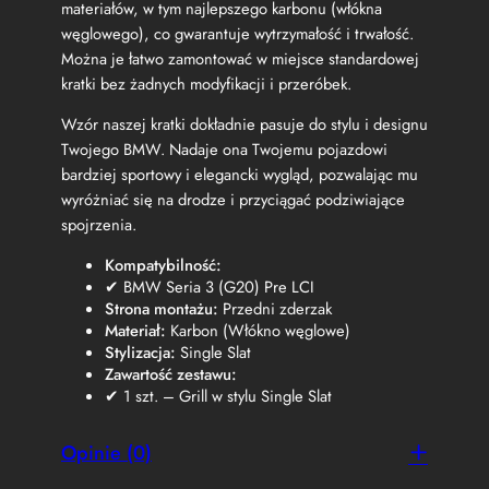
W
materiałów, w tym najlepszego karbonu (włókna
G
węglowego), co gwarantuje wytrzymałość i trwałość.
2
Można je łatwo zamontować w miejsce standardowej
0
kratki bez żadnych modyfikacji i przeróbek.
P
r
Wzór naszej kratki dokładnie pasuje do stylu i designu
e
Twojego BMW. Nadaje ona Twojemu pojazdowi
L
C
bardziej sportowy i elegancki wygląd, pozwalając mu
I
wyróżniać się na drodze i przyciągać podziwiające
S
spojrzenia.
i
n
Kompatybilność:
g
✔ BMW Seria 3 (G20) Pre LCI
l
Strona montażu:
Przedni zderzak
e
Materiał:
Karbon (Włókno węglowe)
S
Stylizacja:
Single Slat
l
Zawartość zestawu:
a
✔ 1 szt. – Grill w stylu Single Slat
t
Opinie (0)