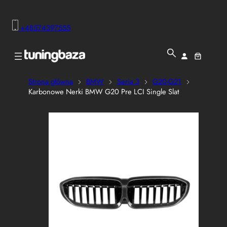
+48574397555
Strona główna
BMW
Seria 3
G20-G21
Karbonowe Nerki BMW G20 Pre LCI Single Slat