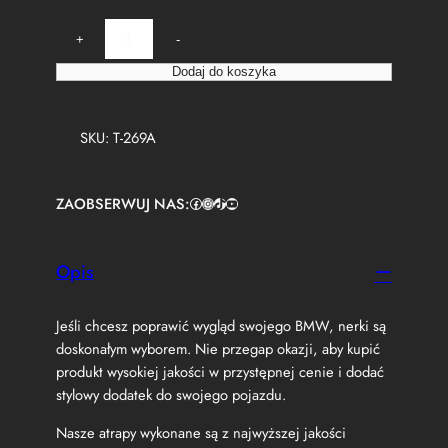
i
+
-
l
o
Dodaj do koszyka
ś
ć
K
SKU:
T-269A
a
r
b
ZAOBSERWUJ NAS:
Facebook
https://www.instagram.com/tuningbaza.pl
https://www.tiktok.com/@tuningbaza.pl
YouTube
o
n
o
w
Opis
e
N
Jeśli chcesz poprawić wygląd swojego BMW, nerki są
e
r
doskonałym wyborem. Nie przegap okazji, aby kupić
k
produkt wysokiej jakości w przystępnej cenie i dodać
i
stylowy dodatek do swojego pojazdu.
B
M
Nasze atrapy wykonane są z najwyższej jakości