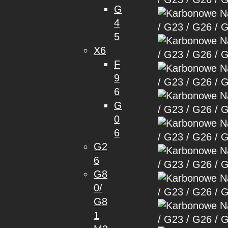
G
4
5
X6
F
9
6
G
0
6
G2
6
G8
0/
G8
1