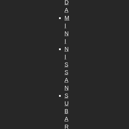
D
A
M
I
N
I
N
I
S
S
A
N
S
U
B
A
R