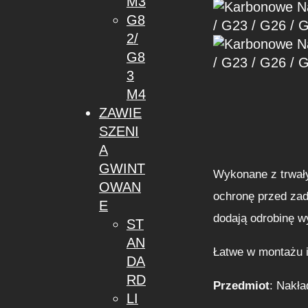
M3
G8
2/
G8
3
M4
ZAWIE
SZENI
A
GWINT
Wykonane z trwały
OWAN
ochronę przed zad
E
dodają odrobinę w
ST
AN
Łatwe w montażu i
DA
RD
Przedmiot
: Nakła
LI