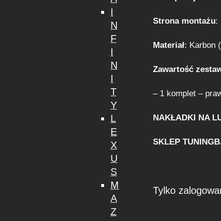
I
Strona montażu
:
N
F
Materiał
: Karbon 
I
N
Zawartość zesta
I
T
– 1 komplet – pra
Y
NAKŁADKI NA L
L
E
SKLEP TUNING
X
U
S
M
Tylko zalogowan
A
Z