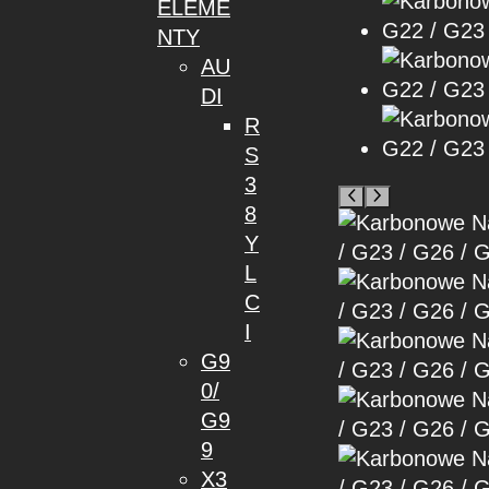
ELEME
NTY
AU
DI
R
S
3
8
Y
L
C
I
G9
0/
G9
9
X3