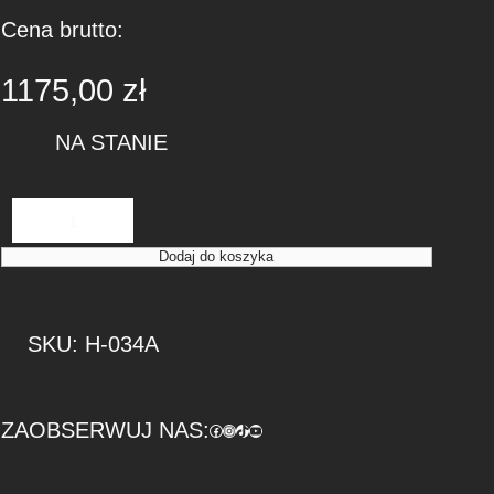
Cena brutto:
1175,00
zł
NA STANIE
i
l
Dodaj do koszyka
o
ś
ć
SKU:
H-034A
K
a
r
ZAOBSERWUJ NAS:
Facebook
https://www.instagram.com/tuningbaza.pl
https://www.tiktok.com/@tuningbaza.pl
YouTube
b
o