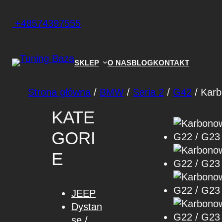
+48574397555
SKLEP
O NAS
BLOG
KONTAKT
Strona główna
/
BMW
/
Seria 2
/
G42
/ Karb
KATE
GORI
E
JEEP
Dystan
se /