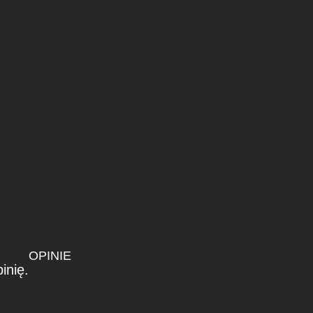
OPINIE
inię.
Na razie nie ma opinii o produkcie.