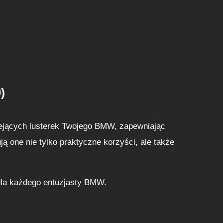
/
G
2
1
/
G
2
)
2
/
G
niejących lusterek Twojego BMW, zapewniając
2
ą one nie tylko praktyczne korzyści, ale także
3
/
G
dla każdego entuzjasty BMW.
2
6
/