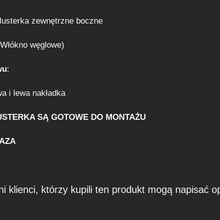
 lusterka zewnętrzne boczne
(Włókno węglowe)
wu
:
wa i lewa nakładka
USTERKA SĄ GOTOWE DO MONTAŻU
BAZA
i klienci, którzy kupili ten produkt mogą napisać op