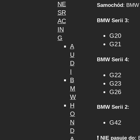
NE
Samochód
: BMW 
SR
BMW Serii 3:
AC
IN
G20
G
G21
A
U
BMW Serii 4:
D
I
G22
B
G23
M
G26
W
H
BMW Serii 2:
O
N
G42
D
❗️ NIE pasuje do:
B
A