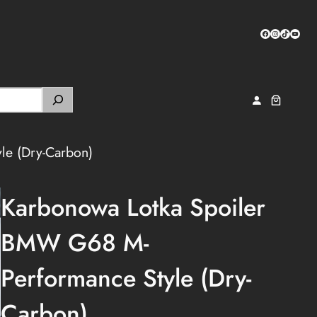
Facebook
Instagram
TikTok
YouTub
le (Dry-Carbon)
Karbonowa Lotka Spoiler
BMW G68 M-
Performance Style (Dry-
Carbon)