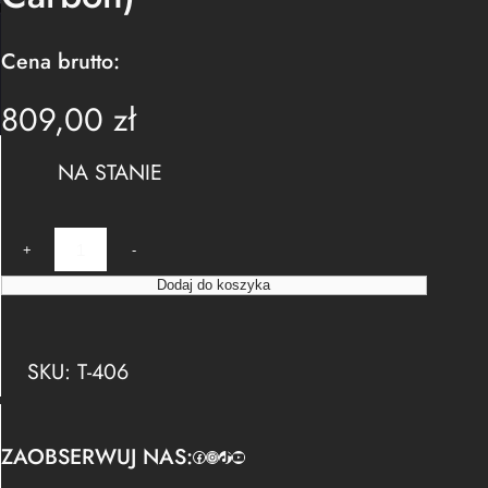
Cena brutto:
809,00
zł
NA STANIE
i
+
-
l
Dodaj do koszyka
o
ś
ć
SKU:
T-406
K
a
r
ZAOBSERWUJ NAS:
Facebook
https://www.instagram.com/tuningbaza.pl
https://www.tiktok.com/@tuningbaza.pl
YouTube
b