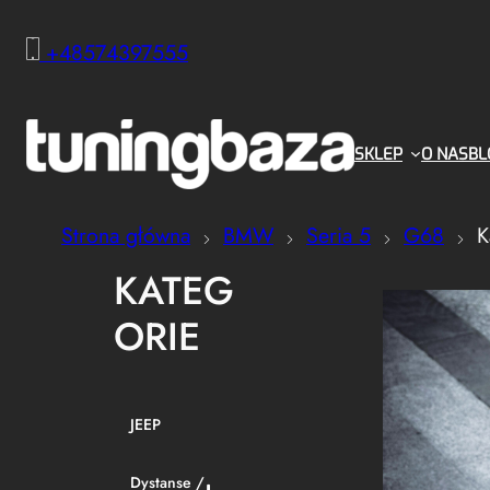
+48574397555
SKLEP
O NAS
BL
Strona główna
BMW
Seria 5
G68
K
KATEG
ORIE
JEEP
Dystanse /