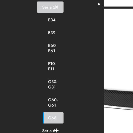
Seria 5
E34
E39
E60-
E61
F10-
F11
G30-
G31
G60-
G61
G68
Seria 6