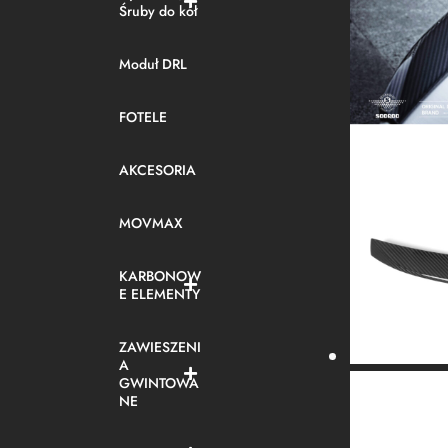
Śruby do kół
Moduł DRL
FOTELE
AKCESORIA
MOVMAX
KARBONOW
E ELEMENTY
ZAWIESZENI
A
GWINTOWA
NE