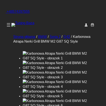
+48574397555
Strona główna
/
BMW
/
Seria 2
/
G42
/ Karbonowa
Atrapa Nerki Grill BMW M2 G87 SQ Style