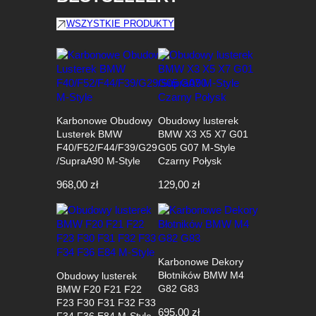
WSZYSTKIE PRODUKTY
Karbonowe Obudowy
Obudowy lusterek
Lusterek BMW
BMW X3 X5 X7 G01
F40/F52/F44/F39/G29
G05 G07 M-Style
/SupraA90 M-Style
Czarny Połysk
968,00
zł
129,00
zł
Karbonowe Dekory
Błotników BMW M4
Obudowy lusterek
G82 G83
BMW F20 F21 F22
F23 F30 F31 F32 F33
695,00
zł