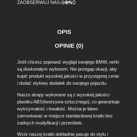
Facebook
https://www.instagram.com/tuningbaza.pl
https://www.tiktok.com/@tuningbaza.pl
YouTube
ZAOBSERWUJ NAS:
r
b
o
n
o
OPIS
w
a
OPINIE (0)
A
t
r
Jeśli chcesz poprawić wygląd swojego BMW, nerki
a
są doskonałym wyborem. Nie przegap okazji, aby
p
kupić produkt wysokiej jakości w przystępnej cenie
a
i dodać stylowy dodatek do swojego pojazdu.
N
e
Nasze atrapy wykonane są z wysokiej jakości
r
k
plastiku ABS(tworzywa sztucznego), co gwarantuje
i
wytrzymałość i trwałość. Można je łatwo
G
zamontować w miejsce standardowej kratki bez
r
żadnych modyfikacji i przeróbek.
i
l
Wzór naszej kratki dokładnie pasuje do stylu i