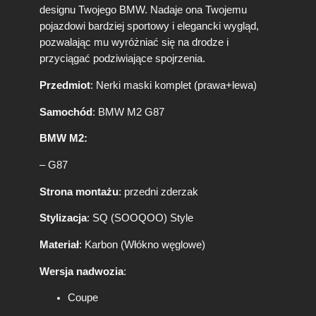
l
designu Twojego BMW. Nadaje ona Twojemu
B
pojazdowi bardziej sportowy i elegancki wygląd,
M
pozwalając mu wyróżniać się na drodze i
W
przyciągać podziwiające spojrzenia.
M
2
Przedmiot
: Nerki maski komplet (prawa+lewa)
G
8
Samochód
: BMW M2 G87
7
S
BMW M2:
Q
S
– G87
t
y
Strona montażu
: przedni zderzak
l
e
Stylizacja
: SQ (SOOQOO) Style
Materiał
: Karbon (Włókno węglowe)
Wersja nadwozia
:
Coupe