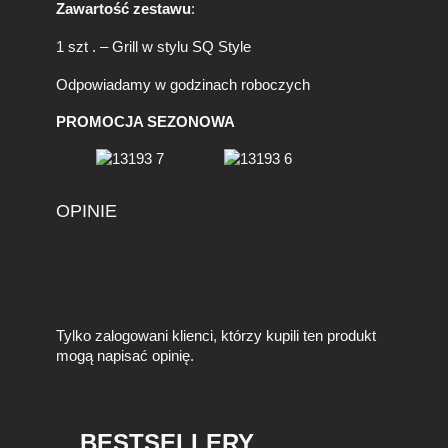
Zawartość zestawu
:
1 szt . – Grill w stylu SQ Style
Odpowiadamy w godzinach roboczych
PROMOCJA SEZONOWA
OPINIE
Na razie nie ma opinii o produkcie.
Tylko zalogowani klienci, którzy kupili ten produkt
mogą napisać opinię.
BESTSELLERY