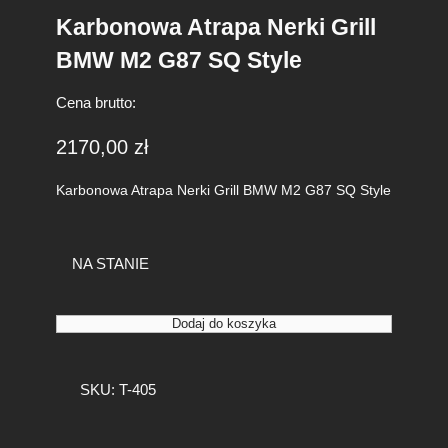
Karbonowa Atrapa Nerki Grill
BMW M2 G87 SQ Style
Cena brutto:
2170,00
zł
Karbonowa Atrapa Nerki Grill BMW M2 G87 SQ Style
NA STANIE
i
Dodaj do koszyka
l
o
ś
SKU:
T-405
ć
K
a