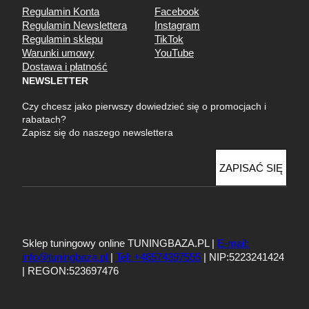
Regulamin Konta
Facebook
Regulamin Newslettera
Instagram
Regulamin sklepu
TikTok
Warunki umowy
YouTube
Dostawa i płatność
NEWSLETTER
Czy chcesz jako pierwszy dowiedzieć się o promocjach i
rabatach?
Zapisz się do naszego newslettera
E
ZAPISAĆ SIĘ
m
a
i
l
Sklep tuningowy online TUNINGBAZA.PL |
E-mail:
info@tuningbaza.pl
|
Tel: +48574397555
| NIP:5223241424
| REGON:523697476