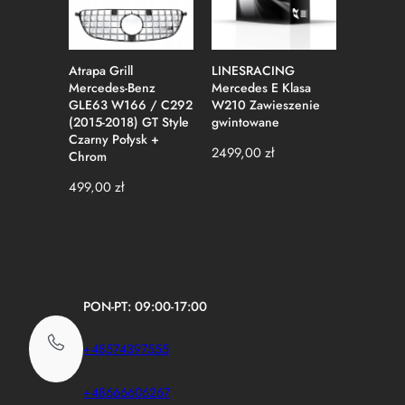
Atrapa Grill
LINESRACING
LINESR
Mercedes-Benz
Mercedes E Klasa
Mercede
GLE63 W166 / C292
W210 Zawieszenie
Zawiesz
(2015-2018) GT Style
gwintowane
gwintow
Czarny Połysk +
2499,00
zł
2499,0
Chrom
499,00
zł
PON-PT: 09:00-17:00
+48574397555
+48666606267