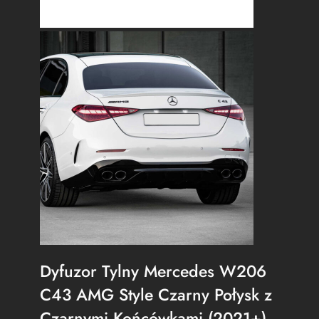
Dyfuzor Tylny Mercedes W206
C43 AMG Style Czarny Połysk z
Czarnymi Końcówkami (2021+)