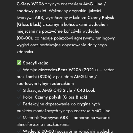
C‑Klasy W206
z tylnym zderzakiem
AMG Line /
sportowy pakiet
. Wykonany z wysokiej jakości
tworzywa
ABS
, wykończony w kolorze
Czarny Połysk
(Gloss Black)
z
czarnymi końcówkami wydechu
i
miejscami na
poczwórne końcówki wydechu
(00‑‑00)
, co nadaje pojazdowi agresywny, tuningowy
wygląd oraz perfekcyjne dopasowanie do tylnego
zderzaka.
Specyfikacja:
Wersja:
Mercedes‑Benz W206 (2021+)
– sedan
oraz kombi
(S206)
z pakietem
AMG Line /
sportowym tylnym zderzakiem
Stylizacja:
AMG C43 Style / C43 Look
Kolor:
Czarny połysk (Gloss Black)
Perfekcyjne dopasowanie do oryginalnych
punktów montażowych tylnego zderzaka AMG Line
Materiał:
Tworzywo ABS
– odporne na warunki
atmosferyczne i uszkodzenia
Wydech:
00‑‑00
(poczwórne końcówki wydechu