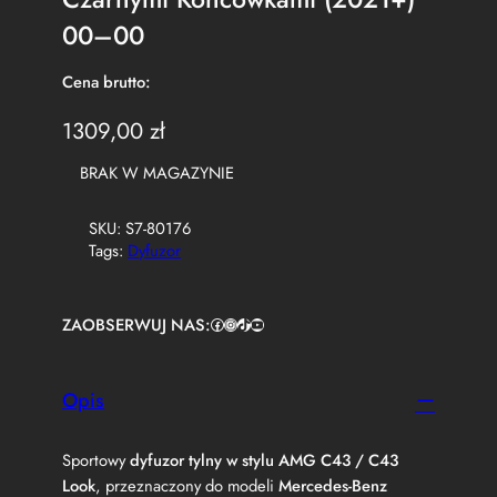
00–00
Cena brutto:
1309,00
zł
BRAK W MAGAZYNIE
SKU:
S7-80176
Tags:
Dyfuzor
ZAOBSERWUJ NAS:
Facebook
https://www.instagram.com/tuningbaza.pl
https://www.tiktok.com/@tuningbaza.pl
YouTube
Opis
Sportowy
dyfuzor tylny w stylu AMG C43 / C43
Look
, przeznaczony do modeli
Mercedes‑Benz