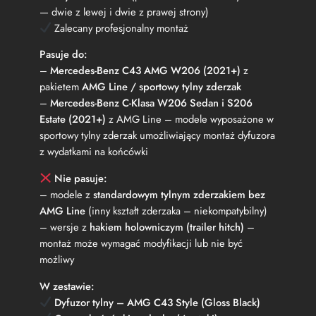
— dwie z lewej i dwie z prawej strony)
Zalecany profesjonalny montaż
Pasuje do:
–
Mercedes‑Benz C43 AMG W206 (2021+)
z
pakietem
AMG Line / sportowy tylny zderzak
–
Mercedes‑Benz C‑Klasa W206 Sedan i S206
Estate (2021+)
z AMG Line – modele wyposażone w
sportowy tylny zderzak umożliwiający montaż dyfuzora
z wydatkami na końcówki
Nie pasuje:
– modele z
standardowym tylnym zderzakiem bez
AMG Line
(inny kształt zderzaka – niekompatybilny)
– wersje z
hakiem holowniczym (trailer hitch)
–
montaż może wymagać modyfikacji lub nie być
możliwy
W zestawie:
Dyfuzor tylny – AMG C43 Style (Gloss Black)