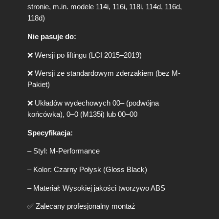
2
stronie, m.in. modele 114i, 116i, 118i, 114d, 116d,
0
118d)
1
5
Nie pasuje do:
)
P
❌ Wersji po liftingu (LCI 2015–2019)
R
E
❌ Wersji ze standardowym zderzakiem (bez M-
-
Pakiet)
L
C
❌ Układów wydechowych 00– (podwójna
I
końcówka), 0–0 (M135i) lub 00–00
M
-
Specyfikacja:
P
e
– Styl: M-Performance
r
– Kolor: Czarny Połysk (Gloss Black)
f
o
– Materiał: Wysokiej jakości tworzywo ABS
r
m
✅ Zalecany profesjonalny montaż
a