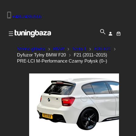
+48574397555
Strona główna
BMW
Seria 1
F20-F21
Dyfuzor Tylny BMW F20
F21 (2011–2015)
PRE-LCI M-Performance Czarny Połysk (0–)