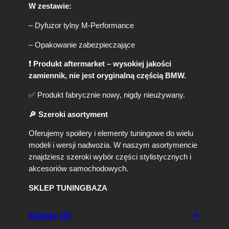
n
W zestawie:
c
e
– Dyfuzor tylny M-Performance
C
z
– Opakowanie zabezpieczające
a
r
❗ Produkt aftermarket – wysokiej jakości
n
zamiennik, nie jest oryginalną częścią BMW.
y
P
✅ Produkt fabrycznie nowy, nigdy nieużywany.
o
ł
🔎 Szeroki asortyment
y
s
Oferujemy spoilery i elementy tuningowe do wielu
k
modeli i wersji nadwozia. W naszym asortymencie
(
znajdziesz szeroki wybór części stylistycznych i
0
akcesoriów samochodowych.
–
)
SKLEP TUNINGBAZA
Opinie (0)