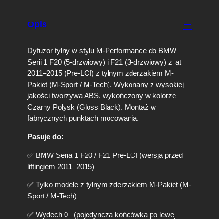
r
T
Opis
y
l
n
Dyfuzor tylny w stylu M-Performance do BMW
y
Serii 1 F20 (5-drzwiowy) i F21 (3-drzwiowy) z lat
B
2011–2015 (Pre-LCI) z tylnym zderzakiem M-
M
Pakiet (M-Sport / M-Tech). Wykonany z wysokiej
W
jakości tworzywa ABS, wykończony w kolorze
F
2
Czarny Połysk (Gloss Black). Montaż w
0
fabrycznych punktach mocowania.
/
F
Pasuje do:
2
1
✅ BMW Seria 1 F20 / F21 Pre-LCI (wersja przed
(
liftingiem 2011–2015)
2
0
✅ Tylko modele z tylnym zderzakiem M-Pakiet (M-
1
Sport / M-Tech)
1
–
✅ Wydech 0– (pojedyncza końcówka po lewej