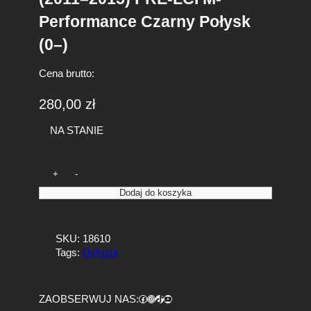
Performance Czarny Połysk
(0–)
Cena brutto:
280,00
zł
NA STANIE
i
+
-
l
Dodaj do koszyka
o
ś
ć
SKU:
18610
D
Tags:
Dyfuzor
y
f
u
z
Facebook
https://www.instagram.com/tuningbaza.pl
https://www.tiktok.com/@tuningbaza.pl
YouTube
ZAOBSERWUJ NAS:
o