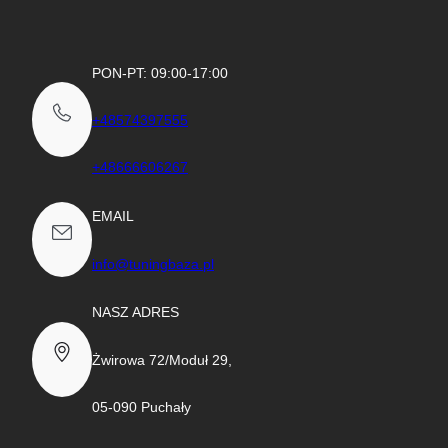
1382,00 zł.
1299,00 zł.
PON-PT: 09:00-17:00
+48574397555
+48666606267
EMAIL
info@tuningbaza.pl
NASZ ADRES
Żwirowa 72/Moduł 29,
05-090 Puchały