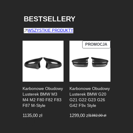
BESTSELLERY
WSZYSTKIE PRODUKTY
PRODUKT
PROMOCJA
W
PROMOCJI
Karbonowe Obudowy
Karbonowe Obudowy
Karbono
Lusterek BMW M3
Lusterek BMW G20
Lustere
M4 M2 F80 F82 F83
G21 G22 G23 G26
F90
F87 M-Style
G42 F9x Style
1400,00
1135,00
zł
1299,00
zł
1382,00
zł
Pierwotna
Aktualna
cena
cena
wynosiła:
wynosi: